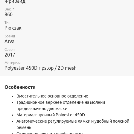
Фрирайд
Вес, г
860
Тип
Рюкзак
Бренд
Arva
Сезон
2017
Материал
Polyester 450D ripstop / 2D mesh
Особенности
Вместительное основное отделение
Традиционное верхнее отделение на молнии
предназначено для маски
Материал: прочный Polyester 450D
Анатомические регулируемые лямки и удобный поясной
ремень
Отделение для питьевой системы