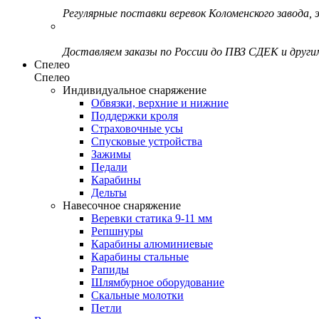
Регулярные поставки веревок Коломенского завода, э
Доставляем заказы по России до ПВЗ СДЕК и друг
Спелео
Спелео
Индивидуальное снаряжение
Обвязки, верхние и нижние
Поддержки кроля
Страховочные усы
Спусковые устройства
Зажимы
Педали
Карабины
Дельты
Навесочное снаряжение
Веревки статика 9-11 мм
Репшнуры
Карабины алюминиевые
Карабины стальные
Рапиды
Шлямбурное оборудование
Скальные молотки
Петли