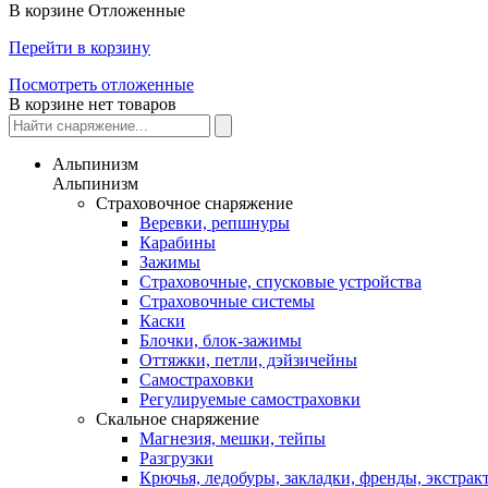
В корзине
Отложенные
Перейти в корзину
Посмотреть отложенные
В корзине нет товаров
Альпинизм
Альпинизм
Страховочное снаряжение
Веревки, репшнуры
Карабины
Зажимы
Страховочные, спусковые устройства
Страховочные системы
Каски
Блочки, блок-зажимы
Оттяжки, петли, дэйзичейны
Самостраховки
Регулируемые самостраховки
Скальное снаряжение
Магнезия, мешки, тейпы
Разгрузки
Крючья, ледобуры, закладки, френды, экстрак