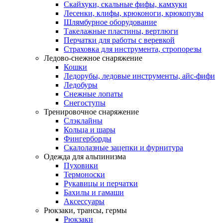
Скайхуки, скальные фифы, камхуки
Лесенки, клифы, крюконоги, крюкопузы
Шлямбурное оборудование
Такелажные пластины, вертлюги
Перчатки для работы с веревкой
Страховка для инструмента, стропорезы
Ледово-снежное снаряжение
Кошки
Ледорубы, ледовые инструменты, айс-фифи
Ледобуры
Снежные лопаты
Снегоступы
Тренировочное снаряжение
Слэклайны
Кольца и шары
Фингерборды
Скалолазные зацепки и фурнитура
Одежда для альпинизма
Пуховики
Термоноски
Рукавицы и перчатки
Бахилы и гамаши
Аксессуары
Рюкзаки, трансы, гермы
Рюкзаки