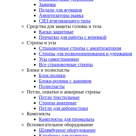
Зажимы
Педали для жумаров
Амортизаторы рывка
СИЗ втягивающего типа
Средства для защиты головы и тела
Каски защитные
Перчатки для работы с веревкой
Стропы и усы
Страховочные стропы с амортизатором
Стропы для позиционирования и удержания
Усы самостраховки
Все страховочные стропы
Блоки и полиспасты
Блок-ролики
Блоки-ролики с зажимом
Полиспасты
Петли, охватки и анкерные стропы
Петли текстильные
Стропы анкерные
Петли для арбористики
Комплекты
Комплекты для промальпа
Вспомогательное оборудование
Шлямбурное оборудование
Карабины для развески