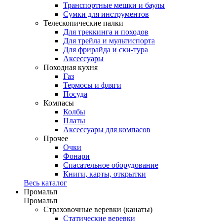
Транспортные мешки и баулы
Сумки для инструментов
Телескопические палки
Для треккинга и походов
Для трейла и мультиспорта
Для фрирайда и ски-тура
Аксессуары
Походная кухня
Газ
Термосы и фляги
Посуда
Компасы
Колбы
Платы
Аксессуары для компасов
Прочее
Очки
Фонари
Спасательное оборудование
Книги, карты, открытки
Весь каталог
Промальп
Промальп
Страховочные веревки (канаты)
Статические веревки