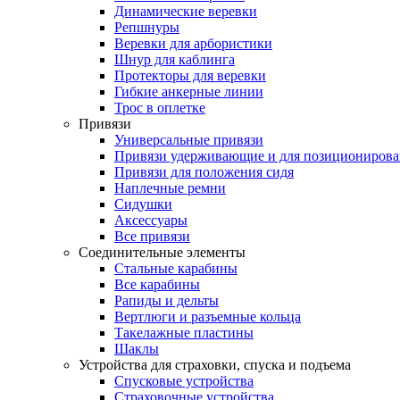
Динамические веревки
Репшнуры
Веревки для арбористики
Шнур для каблинга
Протекторы для веревки
Гибкие анкерные линии
Трос в оплетке
Привязи
Универсальные привязи
Привязи удерживающие и для позиционирова
Привязи для положения сидя
Наплечные ремни
Сидушки
Аксессуары
Все привязи
Соединительные элементы
Стальные карабины
Все карабины
Рапиды и дельты
Вертлюги и разъемные кольца
Такелажные пластины
Шаклы
Устройства для страховки, спуска и подъема
Спусковые устройства
Страховочные устройства