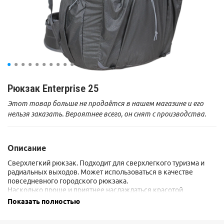
Рюкзак Enterprise 25
Этот товар больше не продаётся в нашем магазине и его
нельзя заказать. Вероятнее всего, он снят с производства.
Описание
Сверхлегкий рюкзак. Подходит для сверхлегкого туризма и
радиальных выходов. Может использоваться в качестве
повседневного городского рюкзака.
Насколько проще и приятнее наслаждаться красотой
окружающего мира, когда рюкзак не слишком оттягивает
Показать полностью
плечи.
Для легкого трекинга, походов выходного дня и туристических