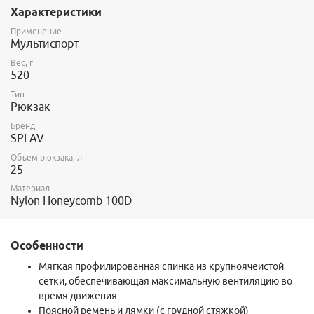
марафонов попробуйте «Enterprise»! Попадая в категорию
Характеристики
сверхлегких рюкзаков, он остается полноценным «боевым»
рюкзаком - достаточно прочным и удобным в переноске.
Применение
Снижение веса рюкзака достигается путем использования для
Мультиспорт
его изготовления прочной, легкой ткани 100% Nylon
Вес, г
HONEYCOMB с двухсторонним силиконовым покрытием (3000
520
мм. вод.ст.) и выверенной конструкции.
2
Вес ткани составляет 95 г/м
Тип
Пластиковая фурнитура:
Duraflex®
Рюкзак
Нитки, стропы:
100% нейлон
Бренд
SPLAV
Объем рюкзака, л
25
Материал
Nylon Honeycomb 100D
Особенности
Мягкая профилированная спинка из крупноячеистой
сетки, обеспечивающая максимальную вентиляцию во
время движения
Поясной ремень и лямки (с грудной стяжкой)