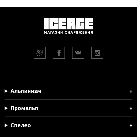
Альпинизм
Промальп
Спелео