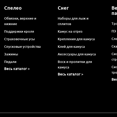
Спелео
Снег
В
п
Обвязки, верхние и
Наборы для лыж и
Тро
нижние
сплитов
ПЭ
Поддержки кроля
Камус на отрез
Сл
Страховочные усы
Крепления для камуса
Ск
Спусковые устройства
Клей для камуса
Си
Зажимы
Аксессуары для камуса
ст
Педали
Воск и пропитки для
Си
камуса
Весь каталог >
тр
Весь каталог >
Ве