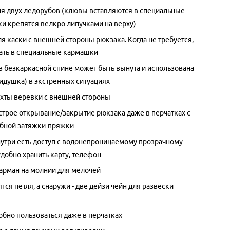
я двух ледорубов (клювы вставляются в специальные
ки крепятся велкро липучками на верху)
я каски с внешней стороны рюкзака. Когда не требуется,
ать в специальные кармашки
 в безкаркасной спине может быть вынута и использована
сидушка) в экстренных ситуациях
хты веревки с внешней стороны
строе открывание/закрытие рюкзака даже в перчатках с
бной затяжки-пряжки
нутри есть доступ с водонепроницаемому прозрачному
удобно хранить карту, телефон
арман на молнии для мелочей
тся петля, а снаружи - две дейзи чейн для развески
бно пользоваться даже в перчатках