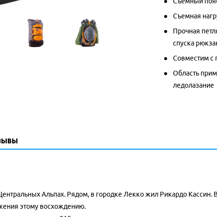
Съемный пояс
Съемная нагр
Прочная петл
спуска рюкза
Совместим с 
Область прим
ледолазание
зывы
 Центральных Альпах. Рядом, в городке Лекко жил Рикардо Кассин.
ажения этому восхождению.