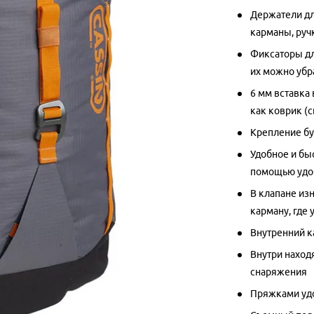
Держатели дл
карманы, руч
Фиксаторы дл
их можно убр
6 мм вставка
как коврик (
Крепление бу
Удобное и бы
помощью удо
В клапане из
карману, где 
Внутренний к
Внутри находя
снаряжения
Пряжками удо