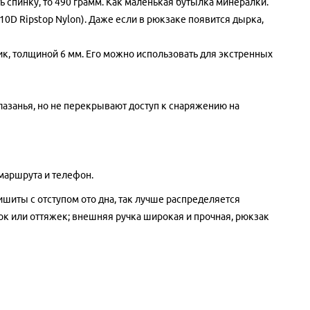
 спинку, то 490 грамм. Как маленькая бутылка минералки.
10D Ripstop Nylon). Даже если в рюкзаке появится дырка,
рик, толщиной 6 мм. Его можно использовать для экстренных
лазанья, но не перекрывают доступ к снаряжению на
маршрута и телефон.
ишиты с отступом ото дна, так лучше распределяется
док или оттяжек; внешняя ручка широкая и прочная, рюкзак