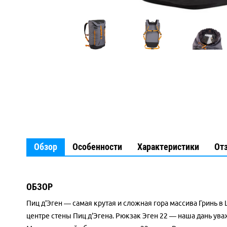
Обзор
Особенности
Характеристики
От
ОБЗОР
Пиц д'Эген — самая крутая и сложная гора массива Гринь в
центре стены Пиц д'Эгена. Рюкзак Эген 22 — наша дань ув