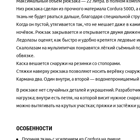
Максимальный объем рюкзака — 22 литра. В полном комплек
Низ рюкзака сделан из прочного материала Cordura 500D, а
ткань не будет рваться дальше, благодаря специальной стру
Когда он пустой, утягивается так, что не мешает даже в ка
ночёвок. Рюкзак закрывается и открывается двумя движен
Ледолазы оценят, как быстро и удобно крепятся ледовые ин
Скалолазам на мультипитчах понравятся лёгкий съёмный по
обвязке.
Каска вешается снаружи на резинки со стопорами.
Стяжки наверху рюкзака позволяют носить верёвку снаруж
Кармана два. Один внутри, а второй — водонепроницаемый 
В рюкзаке нет случайных деталей и украшений. Разработчик
нагрузка; внутри есть петля, на которой висит нужное сна
можно вытягивать на крутых участках; пряжки и застёжки у
ОСОБЕННОСТИ
Прочная ткань с усилением из Cordura на днище