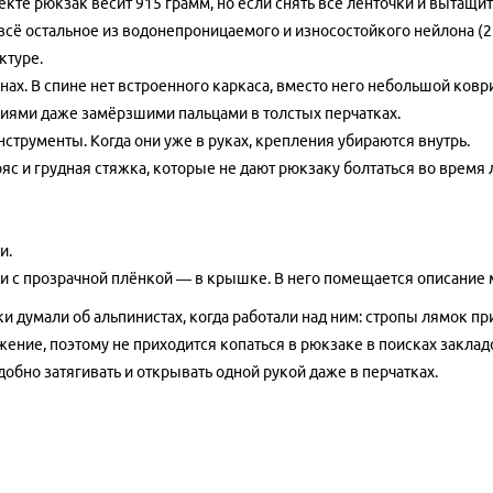
те рюкзак весит 915 грамм, но если снять все ленточки и вытащить
 всё остальное из водонепроницаемого и износостойкого нейлона (2
ктуре.
минах. В спине нет встроенного каркаса, вместо него небольшой ков
иями даже замёрзшими пальцами в толстых перчатках.
струменты. Когда они уже в руках, крепления убираются внутрь.
яс и грудная стяжка, которые не дают рюкзаку болтаться во время 
и.
и с прозрачной плёнкой — в крышке. В него помещается описание 
и думали об альпинистах, когда работали над ним: стропы лямок пр
ряжение, поэтому не приходится копаться в рюкзаке в поисках закла
добно затягивать и открывать одной рукой даже в перчатках.