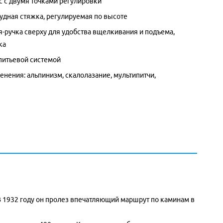
 с двумя точками регулировки
удная стяжка, регулируемая по высоте
я-ручка сверху для удобства вщелкивания и подъема,
ка
питьевой системой
енения: альпинизм, скалолазание, мультипитчи,
 В 1932 году он пролез впечатляющий маршрут по каминам в