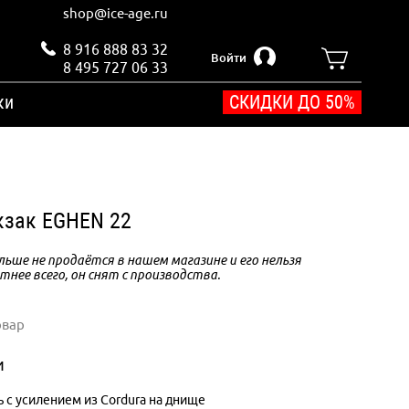
shop@ice-age.ru
8 916 888 83 32
Войти
8 495 727 06 33
ки
СКИДКИ ДО 50%
кзак EGHEN 22
ьше не продаётся в нашем магазине и его нельзя
тнее всего, он снят с производства.
овар
и
ь с усилением из Cordura на днище