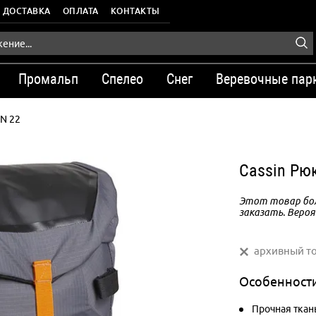
ДОСТАВКА
ОПЛАТА
КОНТАКТЫ
Промальп
Спелео
Снег
Веревочные пар
N 22
Cassin Рю
Этот товар бол
заказать. Вероя
архивный т
Особенност
Прочная ткан