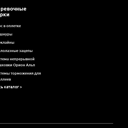
еревочные
арки
с в оплетке
 шнуры
еклайны
алолазные зацепы
стема непрерывной
раховки Орион Альп
стемы торможения для
оллеев
сь каталог >