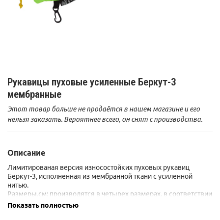
Рукавицы пуховые усиленные Беркут-3
мембранные
Этот товар больше не продаётся в нашем магазине и его
нельзя заказать. Вероятнее всего, он снят с производства.
Описание
Лимитированая версия износостойких пуховых рукавиц
Беркут-3, исполненная из мембранной ткани с усиленной
нитью.
Размеры,см: производятся в четырех размерах, в соответствии
с обхватом ладони (без большого пальца). Размер указан с
Показать полностью
учетом перчаток.