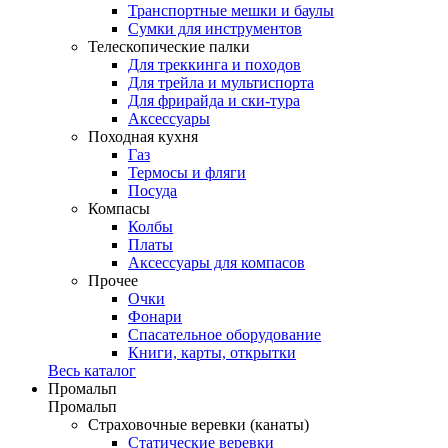
Транспортные мешки и баулы
Сумки для инструментов
Телескопические палки
Для треккинга и походов
Для трейла и мультиспорта
Для фрирайда и ски-тура
Аксессуары
Походная кухня
Газ
Термосы и фляги
Посуда
Компасы
Колбы
Платы
Аксессуары для компасов
Прочее
Очки
Фонари
Спасательное оборудование
Книги, карты, открытки
Весь каталог
Промальп
Промальп
Страховочные веревки (канаты)
Статические веревки