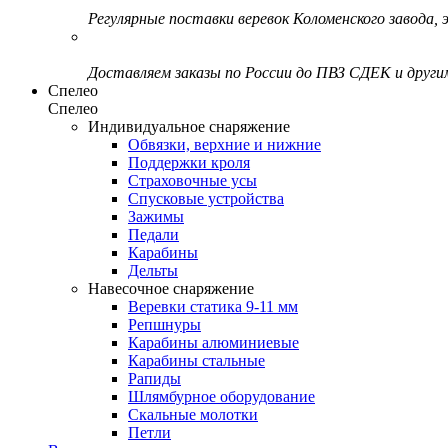
Регулярные поставки веревок Коломенского завода, э
Доставляем заказы по России до ПВЗ СДЕК и друг
Спелео
Спелео
Индивидуальное снаряжение
Обвязки, верхние и нижние
Поддержки кроля
Страховочные усы
Спусковые устройства
Зажимы
Педали
Карабины
Дельты
Навесочное снаряжение
Веревки статика 9-11 мм
Репшнуры
Карабины алюминиевые
Карабины стальные
Рапиды
Шлямбурное оборудование
Скальные молотки
Петли