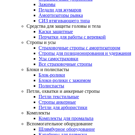
Зажимы
Педали для жумаров
Амортизаторы рывка
СИЗ втягивающего типа
Средства для защиты головы и тела
Каски защитные
Перчатки для работы с веревкой
Стропы и усы
Страховочные стропы с амортизатором
Стропы для позиционирования и удержания
Усы самостраховки
Все страховочные стропы
Блоки и полиспасты
Блок-ролики
Блоки-ролики с зажимом
Полиспасты
Петли, охватки и анкерные стропы
Петли текстильные
Стропы анкерные
Петли для арбористики
Комплекты
Комплекты для промальпа
Вспомогательное оборудование
Шлямбурное оборудование
Карабины для развески