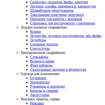
Скайхуки, скальные фифы, камхуки
Лесенки, клифы, крюконоги, крюкопузы
Шлямбурное оборудование
Такелажные пластины, вертлюги
Перчатки для работы с веревкой
Страховка для инструмента, стропорезы
Ледово-снежное снаряжение
Кошки
Ледорубы, ледовые инструменты, айс-фифи
Ледобуры
Снежные лопаты
Снегоступы
Тренировочное снаряжение
Слэклайны
Кольца и шары
Фингерборды
Скалолазные зацепки и фурнитура
Одежда для альпинизма
Пуховики
Термоноски
Рукавицы и перчатки
Бахилы и гамаши
Аксессуары
Рюкзаки, трансы, гермы
Рюкзаки