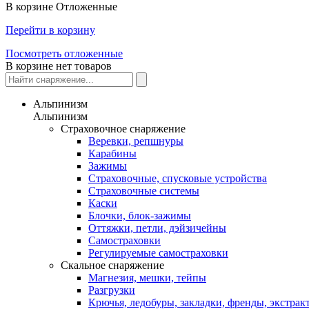
В корзине
Отложенные
Перейти в корзину
Посмотреть отложенные
В корзине нет товаров
Альпинизм
Альпинизм
Страховочное снаряжение
Веревки, репшнуры
Карабины
Зажимы
Страховочные, спусковые устройства
Страховочные системы
Каски
Блочки, блок-зажимы
Оттяжки, петли, дэйзичейны
Самостраховки
Регулируемые самостраховки
Скальное снаряжение
Магнезия, мешки, тейпы
Разгрузки
Крючья, ледобуры, закладки, френды, экстрак