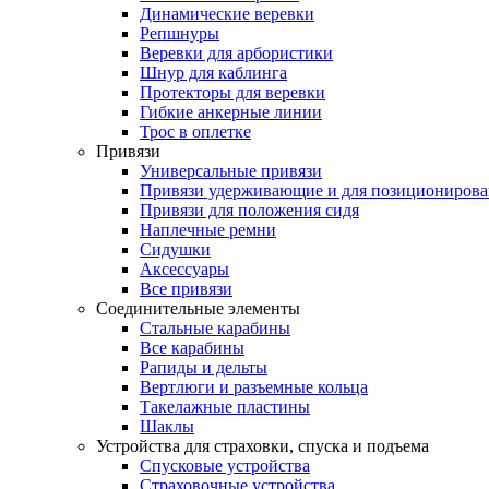
Динамические веревки
Репшнуры
Веревки для арбористики
Шнур для каблинга
Протекторы для веревки
Гибкие анкерные линии
Трос в оплетке
Привязи
Универсальные привязи
Привязи удерживающие и для позиционирова
Привязи для положения сидя
Наплечные ремни
Сидушки
Аксессуары
Все привязи
Соединительные элементы
Стальные карабины
Все карабины
Рапиды и дельты
Вертлюги и разъемные кольца
Такелажные пластины
Шаклы
Устройства для страховки, спуска и подъема
Спусковые устройства
Страховочные устройства