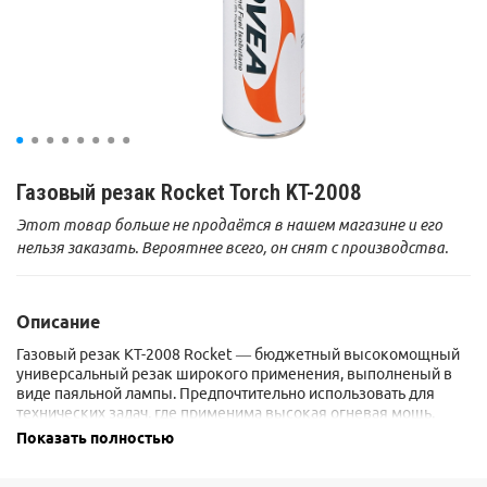
Газовый резак Rocket Torch KT-2008
Этот товар больше не продаётся в нашем магазине и его
нельзя заказать. Вероятнее всего, он снят с производства.
Описание
Газовый резак KT-2008 Rocket — бюджетный высокомощный
универсальный резак широкого применения, выполненый в
виде паяльной лампы. Предпочтительно использовать для
технических задач, где применима высокая огневая мощь.
Температура пламени достигает 1300 °C. Газовый резак
Показать полностью
рассчитан для работы с высоким цанговым газовым баллоном
Kovea KGF-0220, не подходит для работы с баллонами