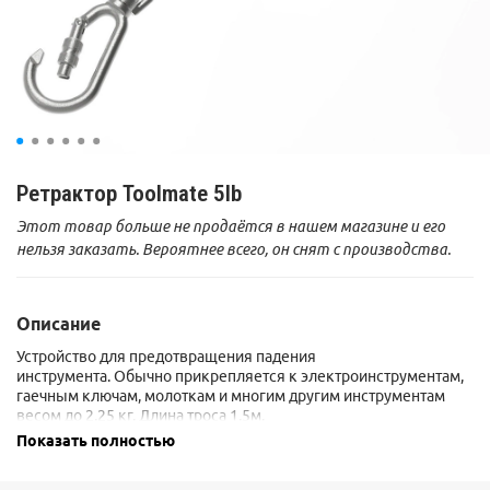
Ретрактор Toolmate 5lb
Этот товар больше не продаётся в нашем магазине и его
нельзя заказать. Вероятнее всего, он снят с производства.
Описание
Устройство для предотвращения падения
инструмента. Обычно прикрепляется к электроинструментам,
гаечным ключам, молоткам и многим другим инструментам
весом до 2,25 кг. Длина троса 1,5м.
Ретрактор не возвращает (не подтягивает) в первоначальное
Показать полностью
положение упавший инструмент весом более 170 грамм.
Сертификат:
ANSI/ISEA 121-2018