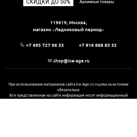
СКИДКИ ДО 50%
Архивные товары
119619, Москва,
магазин «Ледниковый период»
+7 495 727 06 33
+7 916 888 83 32
shop@ice-age.ru
При использовании материалов сайта Ice-Age.ru ссылка на источник
обязательна.
Вся представленная на сайте информация носит информационный
характер и не является публичной офертой, определяемой
положениями Статьи 437(2) Гражданского кодекса РФ. Ознакомиться с
полной версией публичной оферты можно
на этой странице
© 2017—2026, «Ледниковый период»