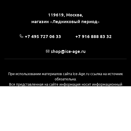
119619, Москва,
магазин «Ледниковый период»
+7 495 727 06 33
+7 916 888 83 32
shop@ice-age.ru
При использовании материалов сайта Ice-Age.ru ссылка на источник
обязательна.
Вся представленная на сайте информация носит информационный
характер и не является публичной офертой, определяемой
положениями Статьи 437(2) Гражданского кодекса РФ. Ознакомиться с
полной версией публичной оферты можно
на этой странице
© 2017—2026, «Ледниковый период»