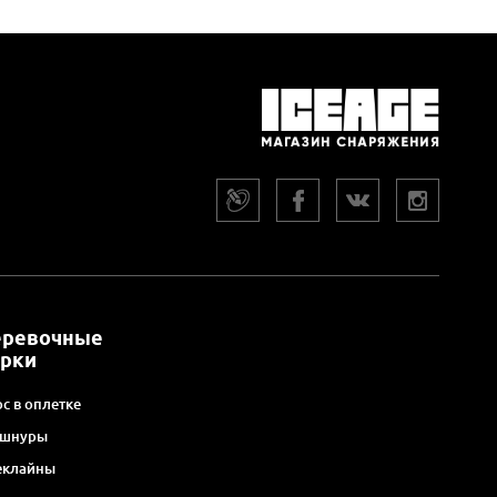
еревочные
арки
с в оплетке
 шнуры
еклайны