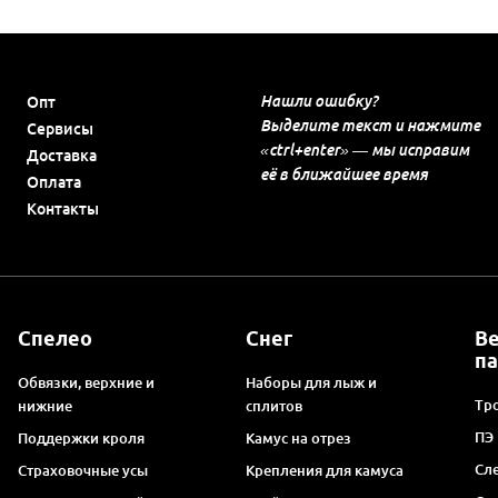
Нашли ошибку?
Опт
Выделите текст и нажмите
Сервисы
«ctrl+enter» — мы исправим
Доставка
её в ближайшее время
Оплата
Контакты
Спелео
Снег
В
п
Обвязки, верхние и
Наборы для лыж и
Тро
нижние
сплитов
ПЭ
Поддержки кроля
Камус на отрез
Сл
Страховочные усы
Крепления для камуса