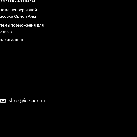
алолазные зацепы
стема непрерывной
раховки Орион Альп
стемы торможения для
оллеев
сь каталог >
shop@ice-age.ru