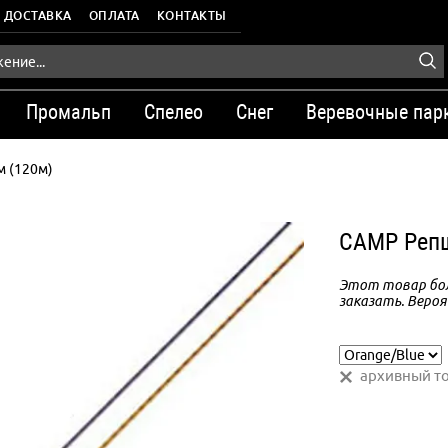
ДОСТАВКА
ОПЛАТА
КОНТАКТЫ
Промальп
Спелео
Снег
Веревочные пар
м (120м)
CAMP Репш
Этот товар бол
заказать. Вероя
архивный т