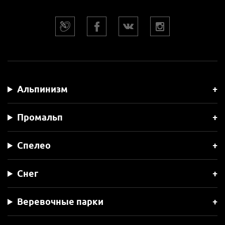
Альпинизм
Промальп
Спелео
Снег
Веревочные парки