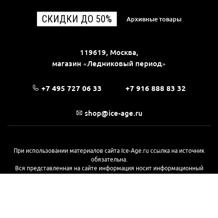
СКИДКИ ДО 50%
Архивные товары
119619, Москва,
магазин «Ледниковый период»
+7 495 727 06 33
+7 916 888 83 32
shop@ice-age.ru
При использовании материалов сайта Ice-Age.ru ссылка на источник
обязательна.
Вся представленная на сайте информация носит информационный
характер и не является публичной офертой, определяемой
положениями Статьи 437(2) Гражданского кодекса РФ. Ознакомиться с
полной версией публичной оферты можно
на этой странице
© 2017—2026, «Ледниковый период»