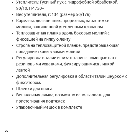
Утеплитель: Гусиный пух с гидрофобной обработкой,
утепления в условиях сильного мороза и ветра, так и под
90/10, FP 750+
базовый лагерь.
Вес утеплителя, г: 134 (размер 50/176)
Карманы: два внешних, прорезных, на застежке –
молния, защищенной утепленным клапаном.
Теплозащитная планка вдоль боковых молний с
фиксацией на липкую ленту
Стропа на теплозащитной планке, предотвращающая
попадание ткани в замки молний
Регулировка в талии и низа штанин с помощью пат с
резиновыми ухватками, фиксирующимися липкой
лентой
Дополнительная регулировка в области талии шнурком с
фиксатором.
Шлевки для пояса
Вешалочная лямка, возможно использовать для
пристегивания подтяжек
Упаковочный мешок в комплекте