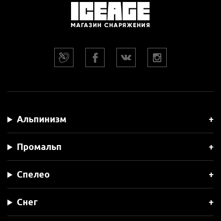
Альпинизм
Промальп
Спелео
Снег