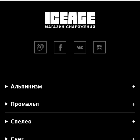
Альпинизм
Промальп
Спелео
Снег