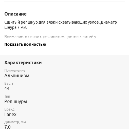
Описание
Сшитый репшнур для вязки схватывающих узлов. Диаметр
шнура 7 мм.
Внимание: в связи с дефицитом цветных нитей у
производителей, цвет этого шнура от партии к партии каждый
Показать полностью
раз различается и не всегда соответствует представленному на
фото. Если вам необходим строго определенный цвет,
обязательно уточните у продавца, какой именно сейчас в
Характеристики
наличии. Если цвет не совпадает, возможно мы сможем
подобрать вам шнур другого производителя.
Применение
Альпинизм
Вес, г
44
Тип
Репшнуры
Бренд
Lanex
Диаметр, мм
7.0