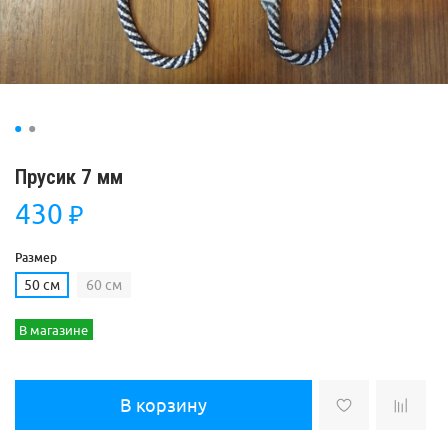
Прусик 7 мм
430
₽
Размер
50 см
60 см
В магазине
В корзину