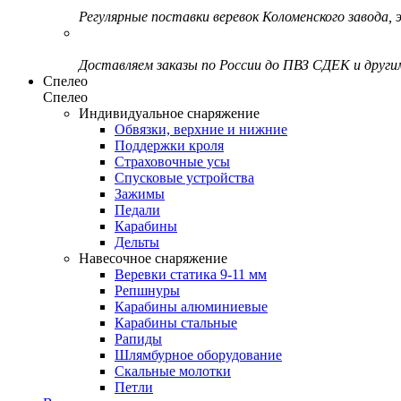
Регулярные поставки веревок Коломенского завода, э
Доставляем заказы по России до ПВЗ СДЕК и друг
Спелео
Спелео
Индивидуальное снаряжение
Обвязки, верхние и нижние
Поддержки кроля
Страховочные усы
Спусковые устройства
Зажимы
Педали
Карабины
Дельты
Навесочное снаряжение
Веревки статика 9-11 мм
Репшнуры
Карабины алюминиевые
Карабины стальные
Рапиды
Шлямбурное оборудование
Скальные молотки
Петли