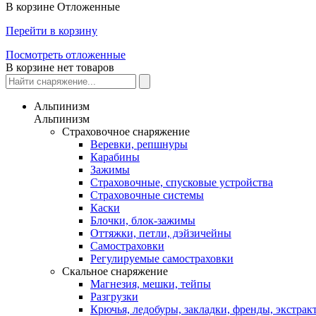
В корзине
Отложенные
Перейти в корзину
Посмотреть отложенные
В корзине нет товаров
Альпинизм
Альпинизм
Страховочное снаряжение
Веревки, репшнуры
Карабины
Зажимы
Страховочные, спусковые устройства
Страховочные системы
Каски
Блочки, блок-зажимы
Оттяжки, петли, дэйзичейны
Самостраховки
Регулируемые самостраховки
Скальное снаряжение
Магнезия, мешки, тейпы
Разгрузки
Крючья, ледобуры, закладки, френды, экстрак