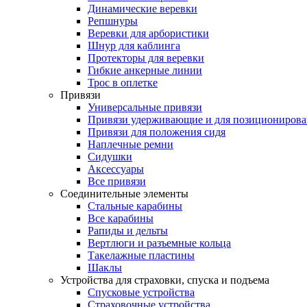
Динамические веревки
Репшнуры
Веревки для арбористики
Шнур для каблинга
Протекторы для веревки
Гибкие анкерные линии
Трос в оплетке
Привязи
Универсальные привязи
Привязи удерживающие и для позиционирова
Привязи для положения сидя
Наплечные ремни
Сидушки
Аксессуары
Все привязи
Соединительные элементы
Стальные карабины
Все карабины
Рапиды и дельты
Вертлюги и разъемные кольца
Такелажные пластины
Шаклы
Устройства для страховки, спуска и подъема
Спусковые устройства
Страховочные устройства