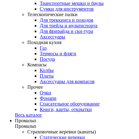
Транспортные мешки и баулы
Сумки для инструментов
Телескопические палки
Для треккинга и походов
Для трейла и мультиспорта
Для фрирайда и ски-тура
Аксессуары
Походная кухня
Газ
Термосы и фляги
Посуда
Компасы
Колбы
Платы
Аксессуары для компасов
Прочее
Очки
Фонари
Спасательное оборудование
Книги, карты, открытки
Весь каталог
Промальп
Промальп
Страховочные веревки (канаты)
Статические веревки