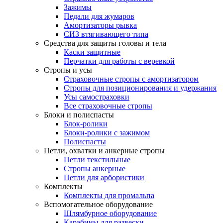
Зажимы
Педали для жумаров
Амортизаторы рывка
СИЗ втягивающего типа
Средства для защиты головы и тела
Каски защитные
Перчатки для работы с веревкой
Стропы и усы
Страховочные стропы с амортизатором
Стропы для позиционирования и удержания
Усы самостраховки
Все страховочные стропы
Блоки и полиспасты
Блок-ролики
Блоки-ролики с зажимом
Полиспасты
Петли, охватки и анкерные стропы
Петли текстильные
Стропы анкерные
Петли для арбористики
Комплекты
Комплекты для промальпа
Вспомогательное оборудование
Шлямбурное оборудование
Карабины для развески