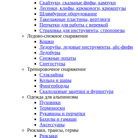
Скайхуки, скальные фифы, камхуки
Лесенки, клифы, крюконоги, крюкопузы
Шлямбурное оборудование
Такелажные пластины, вертлюги
Перчатки для работы с веревкой
Страховка для инструмента, стропорезы
Ледово-снежное снаряжение
Кошки
Ледорубы, ледовые инструменты, айс-фифи
Ледобуры
Снежные лопаты
Снегоступы
Тренировочное снаряжение
Слэклайны
Кольца и шары
Фингерборды
Скалолазные зацепки и фурнитура
Одежда для альпинизма
Пуховики
Термоноски
Рукавицы и перчатки
Бахилы и гамаши
Аксессуары
Рюкзаки, трансы, гермы
Рюкзаки