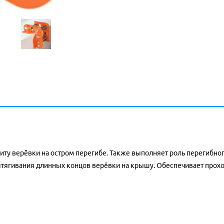
иту верёвки на остром перегибе. Также выполняет роль перегибно
тягивания длинных концов верёвки на крышу. Обеспечивает проход