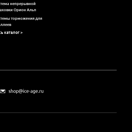
стема непрерывной
раховки Орион Альп
стемы торможения для
оллеев
сь каталог >
shop@ice-age.ru