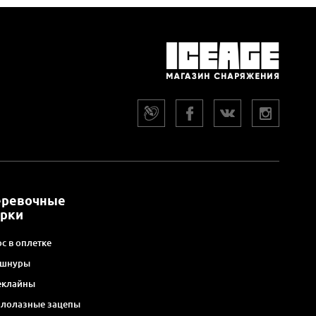
еревочные
арки
с в оплетке
 шнуры
еклайны
алолазные зацепы