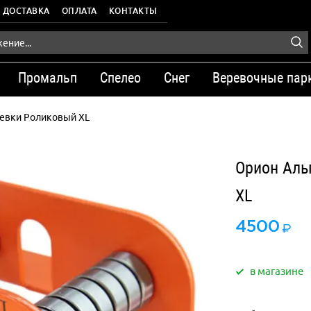
ДОСТАВКА
ОПЛАТА
КОНТАКТЫ
Промальп
Спелео
Снег
Веревочные пар
ревки Роликовый XL
Орион Аль
XL
4500
в магазине