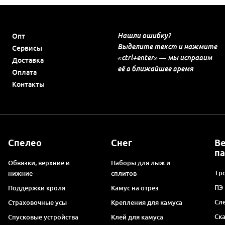
Нашли ошибку?
Опт
Выделите текст и нажмите
Сервисы
«ctrl+enter» — мы исправим
Доставка
её в ближайшее время
Оплата
Контакты
Спелео
Снег
В
п
Обвязки, верхние и
Наборы для лыж и
Тро
нижние
сплитов
ПЭ
Поддержки кроля
Камус на отрез
Сл
Страховочные усы
Крепления для камуса
Ск
Спусковые устройства
Клей для камуса