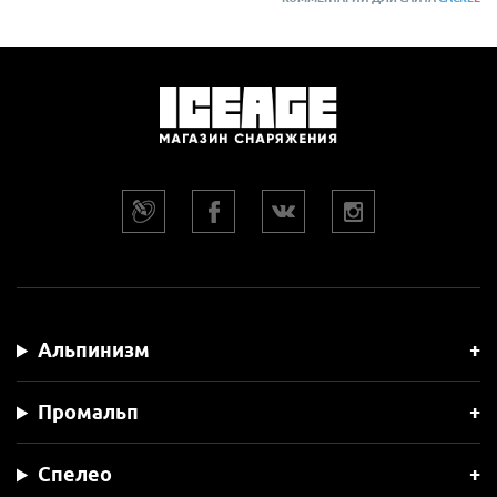
Альпинизм
Промальп
Спелео