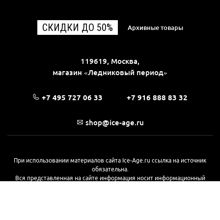
СКИДКИ ДО 50%
Архивные товары
119619, Москва,
магазин «Ледниковый период»
+7 495 727 06 33
+7 916 888 83 32
shop@ice-age.ru
При использовании материалов сайта Ice-Age.ru ссылка на источник
обязательна.
Вся представленная на сайте информация носит информационный
характер и не является публичной офертой, определяемой
положениями Статьи 437(2) Гражданского кодекса РФ. Ознакомиться с
полной версией публичной оферты можно
на этой странице