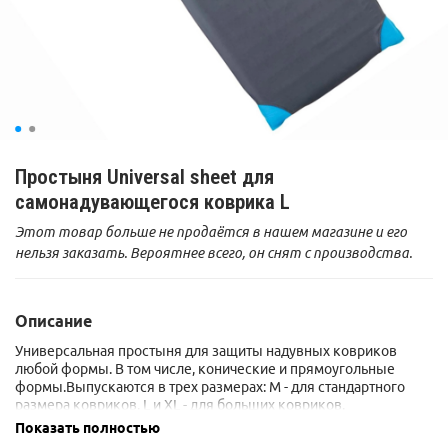
Простыня Universal sheet для
самонадувающегося коврика L
Этот товар больше не продаётся в нашем магазине и его
нельзя заказать. Вероятнее всего, он снят с производства.
Описание
Универсальная простыня для защиты надувных ковриков
любой формы. В том числе, конические и прямоугольные
формы.Выпускаются в трех размерах: М - для стандартного
размера ковриков. L и XL - для больших ковриков.
Сделано в Китае.
Показать полностью