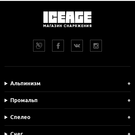
Альпинизм
Промальп
Спелео
Снег