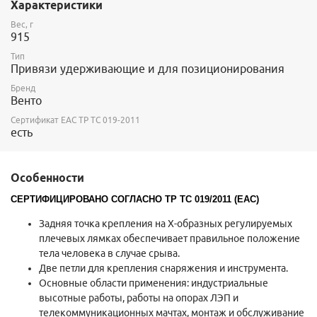
Рост: 170-200см
Характеристики
Обхват ног: 50-90см
Вес, г
915
Тип
Привязи удерживающие и для позиционирования
Бренд
Венто
Сертификат ЕАС ТР ТС 019-2011
есть
Особенности
СЕРТИФИЦИРОВАНО СОГЛАСНО ТР ТС 019/2011 (ЕАС)
Задняя точка крепления на Х-образных регулируемых
плечевых лямках обеспечивает правильное положение
тела человека в случае срыва.
Две петли для крепления снаряжения и инструмента.
Основные области применения: индустриальные
высотные работы, работы на опорах ЛЭП и
телекоммуникационных мачтах, монтаж и обслуживание