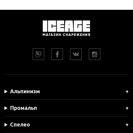
Альпинизм
Промальп
Спелео