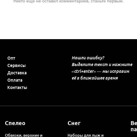
Никто ещё не оставил комментариев, станьте первым.
Нашли ошибку?
Опт
Выделите текст и нажмите
Сервисы
«ctrl+enter» — мы исправим
Доставка
её в ближайшее время
Оплата
Контакты
Спелео
Снег
В
п
Обвязки, верхние и
Наборы для лыж и