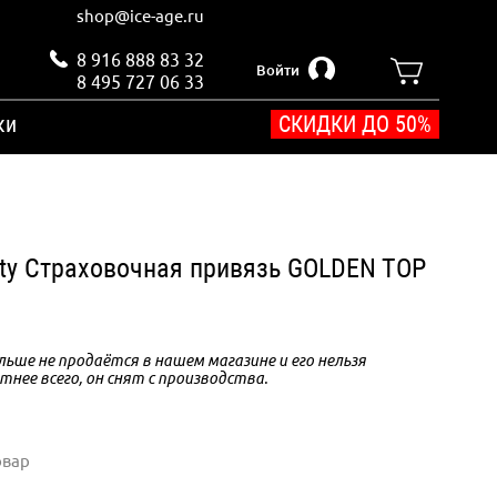
shop@ice-age.ru
8 916 888 83 32
Войти
8 495 727 06 33
ки
СКИДКИ ДО 50%
ty Страховочная привязь GOLDEN TOP
ьше не продаётся в нашем магазине и его нельзя
тнее всего, он снят с производства.
овар