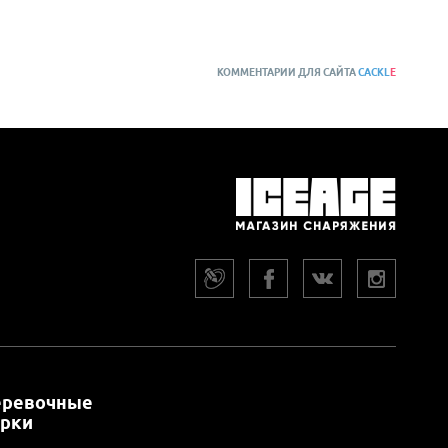
КОММЕНТАРИИ ДЛЯ САЙТА
CACKL
E
еревочные
арки