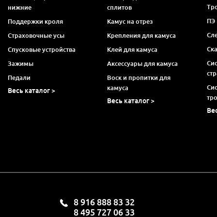
Тро
нижние
сплитов
ПЭ
Поддержки кроля
Камус на отрез
Сл
Страховочные усы
Крепления для камуса
Ск
Спусковые устройства
Клей для камуса
Си
Зажимы
Аксессуары для камуса
ст
Педали
Воск и пропитки для
Си
камуса
Весь каталог >
тр
Весь каталог >
Ве
8 916 888 83 32
8 495 727 06 33