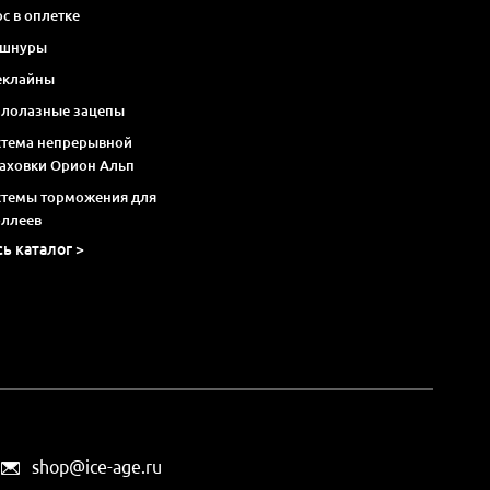
с в оплетке
 шнуры
еклайны
алолазные зацепы
стема непрерывной
раховки Орион Альп
стемы торможения для
оллеев
сь каталог >
shop@ice-age.ru