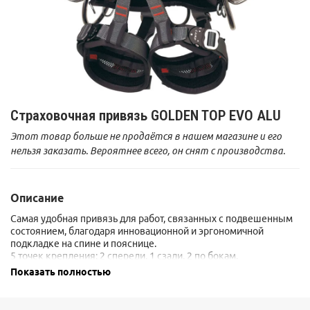
Страховочная привязь GOLDEN TOP EVO ALU
Этот товар больше не продаётся в нашем магазине и его
нельзя заказать. Вероятнее всего, он снят с производства.
Описание
Самая удобная привязь для работ, связанных с подвешенным
состоянием, благодаря инновационной и эргономичной
подкладке на спине и пояснице.
5 точек крепления: 2 спереди, 1 сзади, 2 по бокам.
Встроена система для крепления подержки грудного зажима.
Показать полностью
Все металлические компоненты из алюминиевого сплава.
Выпускается в двух размерах.
Два варианта: