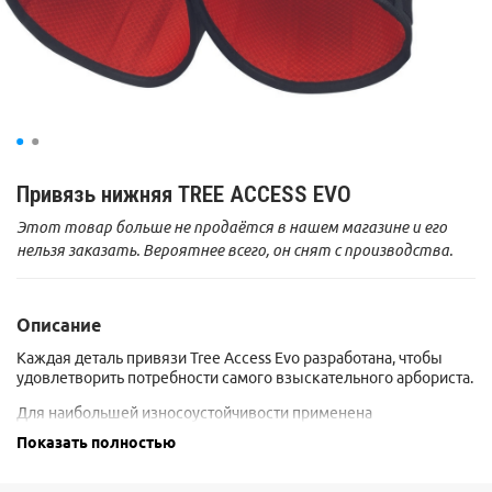
Привязь нижняя TREE ACCESS EVO
Этот товар больше не продаётся в нашем магазине и его
нельзя заказать. Вероятнее всего, он снят с производства.
Описание
Каждая деталь привязи Tree Access Evo разработана, чтобы
удовлетворить потребности самого взыскательного арбориста.
Для наибольшей износоустойчивости применена
инновационная конструкция перемычки (бриджа). Он
Показать полностью
выполнен из 10.5 мм статической веревки, покрытой защитной
трубчатой стропой. Для позиционирования добавлены две
дополнительные точки крепления по краям бриджа.