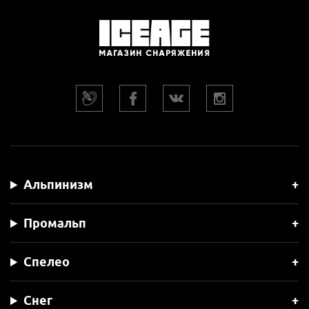
Альпинизм
Промальп
Спелео
Снег