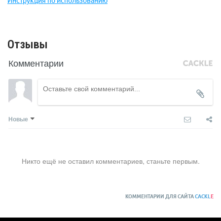
Инструкция по использованию
соответствовать стандарту для страховочных привязей.
Выпускается в двух размерах.
Размер 1: S-L, обхват талии 80-120 см, обхват ног 50-65 см.
Отзывы
Размер 2: L-XXL, обхват талии 90-140 см, обхват ног 60-75 см.
Комментарии
Новые
Никто ещё не оставил комментариев, станьте первым.
КОММЕНТАРИИ ДЛЯ САЙТА
CACKL
E