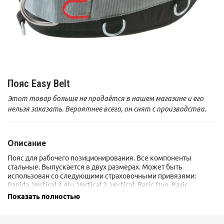
Пояс Easy Belt
Этот товар больше не продаётся в нашем магазине и его
нельзя заказать. Вероятнее всего, он снят с производства.
Описание
Пояс для рабочего позиционирования. Все компоненты
стальные. Выпускается в двух размерах. Может быть
использован со следующими страховочными привязями:
Rapida, Vertical 2 Alu, Vertical 2, Vertical, Basic Duo, Basic.
Выпускается в двух размерах:
Показать полностью
Размер 1: S-L, обхват талии 70-110см,
Размер 2: L-XXL, обхват талии 90-130см.