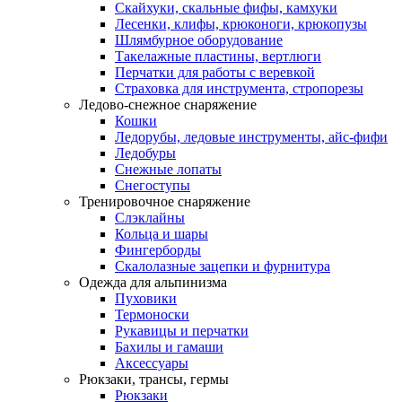
Скайхуки, скальные фифы, камхуки
Лесенки, клифы, крюконоги, крюкопузы
Шлямбурное оборудование
Такелажные пластины, вертлюги
Перчатки для работы с веревкой
Страховка для инструмента, стропорезы
Ледово-снежное снаряжение
Кошки
Ледорубы, ледовые инструменты, айс-фифи
Ледобуры
Снежные лопаты
Снегоступы
Тренировочное снаряжение
Слэклайны
Кольца и шары
Фингерборды
Скалолазные зацепки и фурнитура
Одежда для альпинизма
Пуховики
Термоноски
Рукавицы и перчатки
Бахилы и гамаши
Аксессуары
Рюкзаки, трансы, гермы
Рюкзаки