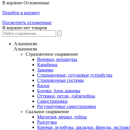
В корзине
Отложенные
Перейти в корзину
Посмотреть отложенные
В корзине нет товаров
Альпинизм
Альпинизм
Страховочное снаряжение
Веревки, репшнуры
Карабины
Зажимы
Страховочные, спусковые устройства
Страховочные системы
Каски
Блочки, блок-зажимы
Оттяжки, петли, дэйзичейны
Самостраховки
Регулируемые самостраховки
Скальное снаряжение
Магнезия, мешки, тейпы
Разгрузки
Крючья, ледобуры, закладки, френды, экстрак