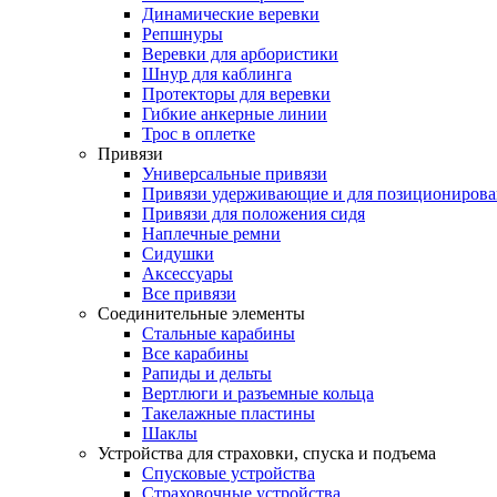
Динамические веревки
Репшнуры
Веревки для арбористики
Шнур для каблинга
Протекторы для веревки
Гибкие анкерные линии
Трос в оплетке
Привязи
Универсальные привязи
Привязи удерживающие и для позиционирова
Привязи для положения сидя
Наплечные ремни
Сидушки
Аксессуары
Все привязи
Соединительные элементы
Стальные карабины
Все карабины
Рапиды и дельты
Вертлюги и разъемные кольца
Такелажные пластины
Шаклы
Устройства для страховки, спуска и подъема
Спусковые устройства
Страховочные устройства