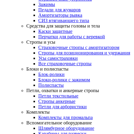
Зажимы
Педали для жумаров
Амортизаторы рывка
СИЗ втягивающего типа
Средства для защиты головы и тела
Каски защитные
Перчатки для работы с веревкой
Стропы и усы
Страховочные стропы с амортизатором
Стропы для позиционирования и удержания
Усы самостраховки
Все страховочные стропы
Блоки и полиспасты
Блок-ролики
Блоки-ролики с зажимом
Полиспасты
Петли, охватки и анкерные стропы
Петли текстильные
Стропы анкерные
Петли для арбористики
Комплекты
Комплекты для промальпа
Вспомогательное оборудование
Шлямбурное оборудование
Карабины для развески