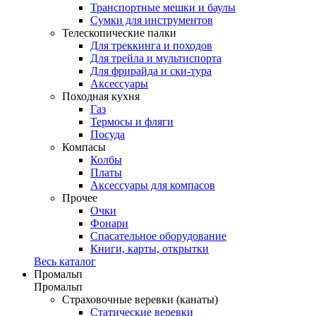
Транспортные мешки и баулы
Сумки для инструментов
Телескопические палки
Для треккинга и походов
Для трейла и мультиспорта
Для фрирайда и ски-тура
Аксессуары
Походная кухня
Газ
Термосы и фляги
Посуда
Компасы
Колбы
Платы
Аксессуары для компасов
Прочее
Очки
Фонари
Спасательное оборудование
Книги, карты, открытки
Весь каталог
Промальп
Промальп
Страховочные веревки (канаты)
Статические веревки