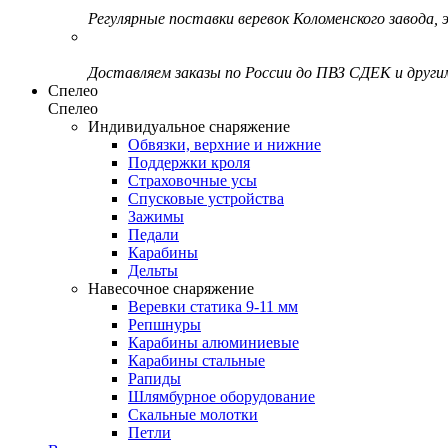
Регулярные поставки веревок Коломенского завода, э
Доставляем заказы по России до ПВЗ СДЕК и друг
Спелео
Спелео
Индивидуальное снаряжение
Обвязки, верхние и нижние
Поддержки кроля
Страховочные усы
Спусковые устройства
Зажимы
Педали
Карабины
Дельты
Навесочное снаряжение
Веревки статика 9-11 мм
Репшнуры
Карабины алюминиевые
Карабины стальные
Рапиды
Шлямбурное оборудование
Скальные молотки
Петли