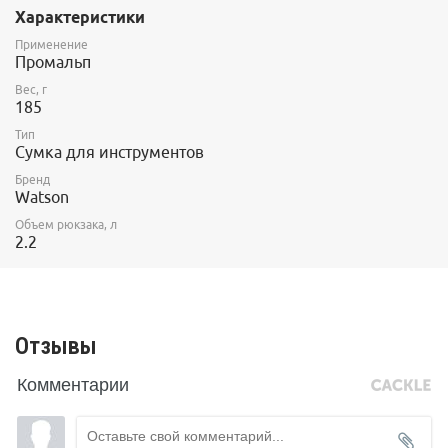
содержимому.
Характеристики
Надёжная молния не ломается от пыли со временем.
Применение
Промальп
Бирюзовый для крепления на левую сторону обвязки,
Вес, г
оранжевый на правую.
185
Высота 22,5 см, размер дна 17*11 см.
Тип
Сумка для инструментов
Бренд
Watson
Объем рюкзака, л
2.2
Отзывы
Комментарии