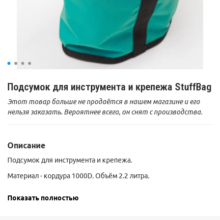
Подсумок для инструмента и крепежа StuffBag
Этот товар больше не продаётся в нашем магазине и его
нельзя заказать. Вероятнее всего, он снят с производства.
Описание
Подсумок для инструмента и крепежа.
Материал - кордура 1000D. Объём 2.2 литра.
Открывается и закрывается одной рукой. Никаких
Показать полностью
болтающихся шнурков.
Складная рамка в горловине способствует лёгкому доступу к