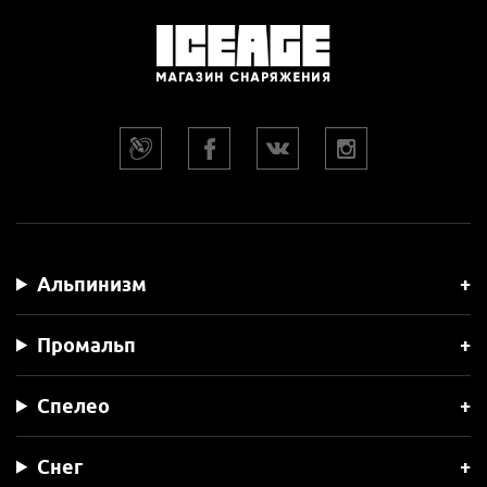
Альпинизм
Промальп
Спелео
Снег