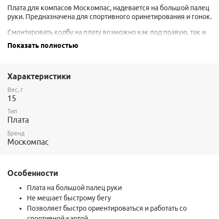
Плата для компасов Москомпас, надевается на большой палец
руки. Предназначена для спортивного оринетирования и гонок.
Смонтировать колбу на плату возможно как под правую, так и
под левую руку. То есть, если вы приобретаете плату отдельно,
Показать полностью
то изначально нет разницы, "левая" они или "правая". Так как
колба в принципе легко снимается, то менять её под ту или
иную руку можно непосредственно перед гонками.
Характеристики
Подходит ко всем колбам Москомпас. Фиксация в плате
Вес, г
осуществлятся с помощью скобы, которая поставляется
15
вместе с колбами.
Тип
Плата
Бренд
Москомпас
Особенности
Плата на большой палец руки
Не мешает быстрому бегу
Позволяет быстро ориентироваться и работать со
спортивной картой