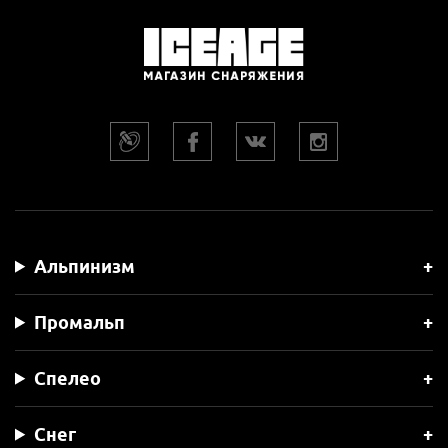
Альпинизм
Промальп
Спелео
Снег