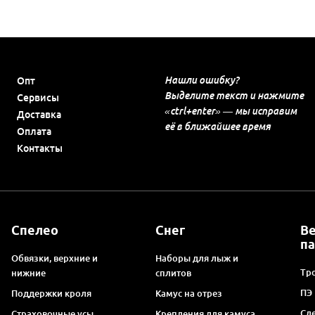
Нашли ошибку?
Опт
Выделите текст и нажмите
Сервисы
«ctrl+enter» — мы исправим
Доставка
её в ближайшее время
Оплата
Контакты
Спелео
Снег
В
п
Обвязки, верхние и
Наборы для лыж и
Тро
нижние
сплитов
ПЭ
Поддержки кроля
Камус на отрез
Сл
Страховочные усы
Крепления для камуса