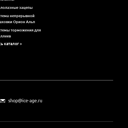
алолазные зацепы
стема непрерывной
раховки Орион Альп
стемы торможения для
оллеев
сь каталог >
shop@ice-age.ru