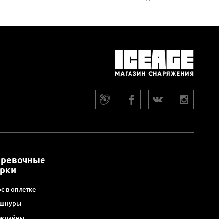
еревочные
арки
с в оплетке
 шнуры
еклайны