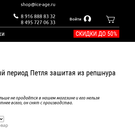
shop@ice-age.ru
8 916 888 83 32
Войти
8 495 727 06 33
ки
СКИДКИ ДО 50%
й период Петля зашитая из репшнура
ьше не продаётся в нашем магазине и его нельзя
тнее всего, он снят с производства.
овар