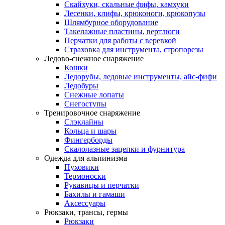
Скайхуки, скальные фифы, камхуки
Лесенки, клифы, крюконоги, крюкопузы
Шлямбурное оборудование
Такелажные пластины, вертлюги
Перчатки для работы с веревкой
Страховка для инструмента, стропорезы
Ледово-снежное снаряжение
Кошки
Ледорубы, ледовые инструменты, айс-фифи
Ледобуры
Снежные лопаты
Снегоступы
Тренировочное снаряжение
Слэклайны
Кольца и шары
Фингерборды
Скалолазные зацепки и фурнитура
Одежда для альпинизма
Пуховики
Термоноски
Рукавицы и перчатки
Бахилы и гамаши
Аксессуары
Рюкзаки, трансы, гермы
Рюкзаки