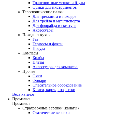
Транспортные мешки и баулы
Сумки для инструментов
Телескопические палки
Для треккинга и походов
Для трейла и мультиспорта
Для фрирайда и ски-тура
Аксессуары
Походная кухня
Газ
Термосы и фляги
Посуда
Компасы
Колбы
Платы
Аксессуары для компасов
Прочее
Очки
Фонари
Спасательное оборудование
Книги, карты, открытки
Весь каталог
Промальп
Промальп
Страховочные веревки (канаты)
Статические веревки