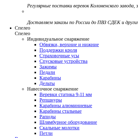
Регулярные поставки веревок Коломенского завода, э
Доставляем заказы по России до ПВЗ СДЕК и друг
Спелео
Спелео
Индивидуальное снаряжение
Обвязки, верхние и нижние
Поддержки кроля
Страховочные усы
Спусковые устройства
Зажимы
Педали
Карабины
Дельты
Навесочное снаряжение
Веревки статика 9-11 мм
Репшнуры
Карабины алюминиевые
Карабины стальные
Рапиды
Шлямбурное оборудование
Скальные молотки
Петли