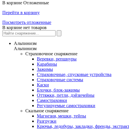
В корзине
Отложенные
Перейти в корзину
Посмотреть отложенные
В корзине нет товаров
Альпинизм
Альпинизм
Страховочное снаряжение
Веревки, репшнуры
Карабины
Зажимы
Страховочные, спусковые устройства
Страховочные системы
Каски
Блочки, блок-зажимы
Оттяжки, петли, дэйзичейны
Самостраховки
Регулируемые самостраховки
Скальное снаряжение
Магнезия, мешки, тейпы
Разгрузки
Крючья, ледобуры, закладки, френды, экстрак