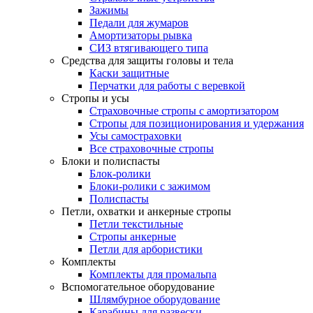
Зажимы
Педали для жумаров
Амортизаторы рывка
СИЗ втягивающего типа
Средства для защиты головы и тела
Каски защитные
Перчатки для работы с веревкой
Стропы и усы
Страховочные стропы с амортизатором
Стропы для позиционирования и удержания
Усы самостраховки
Все страховочные стропы
Блоки и полиспасты
Блок-ролики
Блоки-ролики с зажимом
Полиспасты
Петли, охватки и анкерные стропы
Петли текстильные
Стропы анкерные
Петли для арбористики
Комплекты
Комплекты для промальпа
Вспомогательное оборудование
Шлямбурное оборудование
Карабины для развески