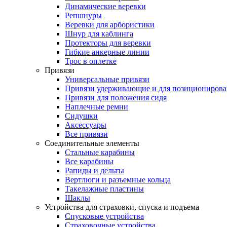
Динамические веревки
Репшнуры
Веревки для арбористики
Шнур для каблинга
Протекторы для веревки
Гибкие анкерные линии
Трос в оплетке
Привязи
Универсальные привязи
Привязи удерживающие и для позиционирова
Привязи для положения сидя
Наплечные ремни
Сидушки
Аксессуары
Все привязи
Соединительные элементы
Стальные карабины
Все карабины
Рапиды и дельты
Вертлюги и разъемные кольца
Такелажные пластины
Шаклы
Устройства для страховки, спуска и подъема
Спусковые устройства
Страховочные устройства