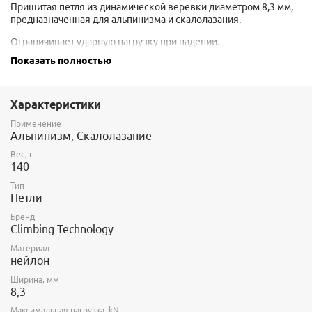
Пришитая петля из динамической веревки диаметром 8,3 мм,
предназначенная для альпинизма и скалолазания.
Ограничивает ударную нагрузку при падении.
Показать полностью
Используется как станционная петля, но может быть также
использована в качестве самостраховки на станции.
Характеристики
Применение
Альпинизм, Скалолазание
Вес, г
140
Тип
Петли
Бренд
Climbing Technology
Материал
нейлон
Ширина, мм
8,3
Максимальная нагрузка, kN