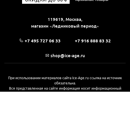
119619, Москва,
магазин «Ледниковый период»
+7 495 727 06 33
+7 916 888 83 32
shop@ice-age.ru
При использовании материалов сайта Ice-Age.ru ссылка на источник
обязательна.
Вся представленная на сайте информация носит информационный
характер и не является публичной офертой, определяемой
положениями Статьи 437(2) Гражданского кодекса РФ. Ознакомиться с
полной версией публичной оферты можно
на этой странице
© 2017—2026, «Ледниковый период»