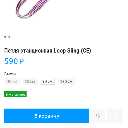
Петля станционная Loop Sling (CE)
590
₽
Размер
30 см
60 см
90 см
120 см
В магазине
В корзину