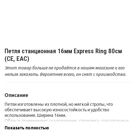
Петля станционная 16мм Express Ring 80см
(CE, EAC)
Этот товар больше не продаётся в нашем магазине и его
нельзя заказать. Вероятнее всего, он снят с производства.
Описание
Петли изготовлены из плотной, но мягкой стропы, что
обеспечивает высокую износостойкость и удобство
использования. Ширина 16мм.
Область применения: скалолазание, страховка, спасательные
работы
Показать полностью
Сертификаты: EN 795/B, 566, UIAA