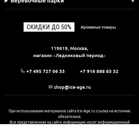
Веревочные парки
СКИДКИ ДО 50%
Архивные товары
119619, Москва,
магазин «Ледниковый период»
+7 495 727 06 33
+7 916 888 83 32
shop@ice-age.ru
При использовании материалов сайта Ice-Age.ru ссылка на источник
обязательна.
Вся представленная на сайте информация носит информационный
характер и не является публичной офертой, определяемой
положениями Статьи 437(2) Гражданского кодекса РФ. Ознакомиться с
полной версией публичной оферты можно
на этой странице