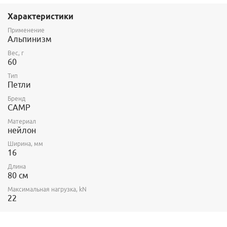
Размер: 104065 -
60 см
, 104080 - 80 см, 104012 -
120 см
.
Сертификаты: EN 795/B, 566, UIAA
Характеристики
Применение
Альпинизм
Вес, г
60
Тип
Петли
Бренд
CAMP
Материал
нейлон
Ширина, мм
16
Длина
80 см
Максимальная нагрузка, kN
22