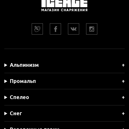
Альпинизм
Промальп
Спелео
Снег