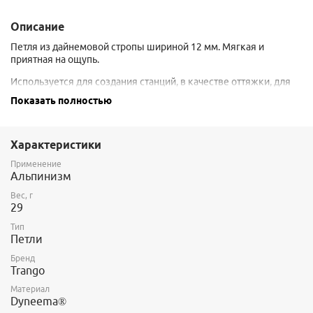
Описание
Петля из дайнемовой стропы шириной 12 мм. Мягкая и
приятная на ощупь.
Используется для создания станций, в качестве оттяжки, для
вспомогательных работ.
Показать полностью
Разная длина имеет свой определенный цвет. 30 см - серая (16
грамм); 60 см - желтая (29 грамм); 90 см - красная (40 грамм),
120 см - зеленая (51 грамм).
Характеристики
Сертификация: CE EN566.
Применение
Альпинизм
Вес, г
29
Тип
Петли
Бренд
Trango
Материал
Dyneema®