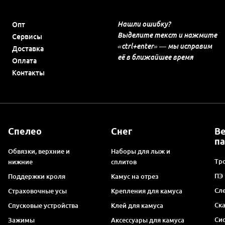
Нашли ошибку?
Опт
Выделите текст и нажмите
Сервисы
«ctrl+enter» — мы исправим
Доставка
её в ближайшее время
Оплата
Контакты
Спелео
Снег
В
п
Обвязки, верхние и
Наборы для лыж и
Тро
нижние
сплитов
ПЭ
Поддержки кроля
Камус на отрез
Сл
Страховочные усы
Крепления для камуса
Ск
Спусковые устройства
Клей для камуса
Си
Зажимы
Аксессуары для камуса