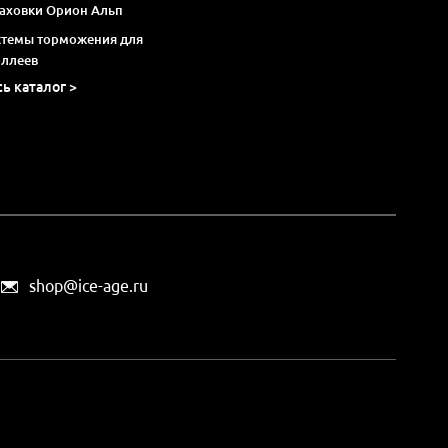
раховки Орион Альп
стемы торможения для
оллеев
сь каталог >
shop@ice-age.ru