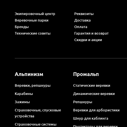
Экипировочный центр
Реквизиты
Веревочные парки
Доставка
Бренды
Оплата
Технические советы
Гарантия и возврат
Скидки и акции
Альпинизм
Промальп
Веревки, репшнуры
Статические веревки
Карабины
Динамические веревки
Зажимы
Репшнуры
Страховочные, спусковые
Веревки для арбористики
устройства
Шнур для каблинга
Страховочные системы
Протекторы для веревки