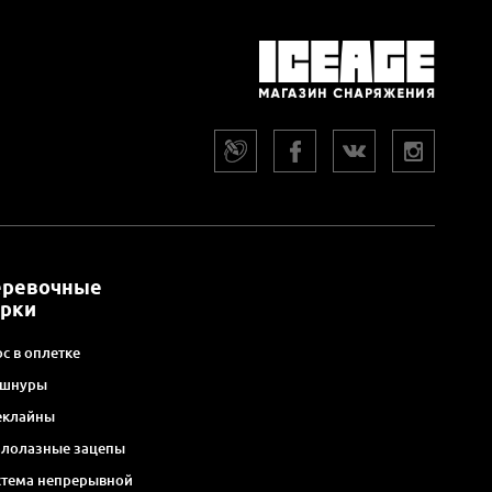
еревочные
арки
с в оплетке
 шнуры
еклайны
алолазные зацепы
стема непрерывной