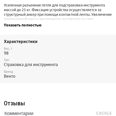
Усиленная разъемная петля для подстраховки инструмента
массой до 25 кг. Фиксация устройства осуществляется за
структурный анкер при помощи контактной ленты. Увеличение
разрешенной массы инструмента достигнуто за счет
соединения трех отрезков ленты.
Показать полностью
Приспособление устанавливается на конструкции с сечением
от 15 до 25 см.
Характеристики
Диаметр 100-300 мм
Вес, г
98
Ширина ленты 30 мм
Тип
Страховка для инструмента
Бренд
Венто
Отзывы
Комментарии