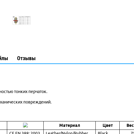
йлы
Отзывы
ностью тонких перчаток.
механических повреждений.
Материал
Цвет
Вес 
CE EN 388: 2003
Leather/Nylon/Rubber
Black
7