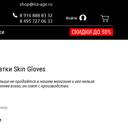
shop@ice-age.ru
8 916 888 83 32
Войти
8 495 727 06 33
ки
СКИДКИ ДО 50%
тки Skin Gloves
ьше не продаётся в нашем магазине и его нельзя
тнее всего, он снят с производства.
овар
и