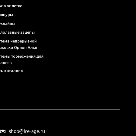
с в оплетке
 шнуры
еклайны
алолазные зацепы
стема непрерывной
раховки Орион Альп
стемы торможения для
оллеев
сь каталог >
shop@ice-age.ru