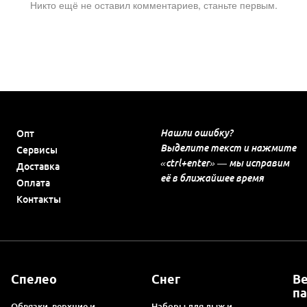
Никто ещё не оставил комментариев, станьте первым.
Нашли ошибку?
Опт
Выделите текст и нажмите
Сервисы
«ctrl+enter» — мы исправим
Доставка
её в ближайшее время
Оплата
Контакты
Спелео
Снег
В
п
Обвязки, верхние и
Наборы для лыж и