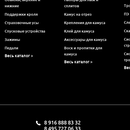
Тро
нижние
сплитов
ПЭ
Поддержки кроля
Камус на отрез
Сл
Страховочные усы
Крепления для камуса
Ск
Спусковые устройства
Клей для камуса
Си
Зажимы
Аксессуары для камуса
ст
Педали
Воск и пропитки для
Си
камуса
Весь каталог >
тр
Весь каталог >
Ве
8 916 888 83 32
8 495 727 06 33