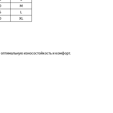
0
M
5
L
0
XL
 оптимальную износостойкость и комфорт.