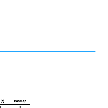
(г)
Размер
5
S