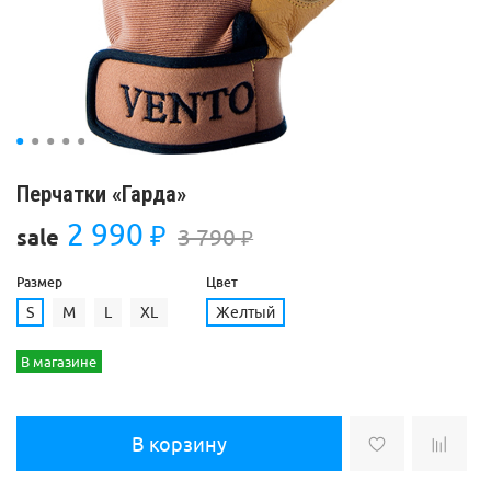
Перчатки «Гарда»
2 990
₽
3 790
sale
₽
Размер
Цвет
S
M
L
XL
Желтый
В магазине
В корзину