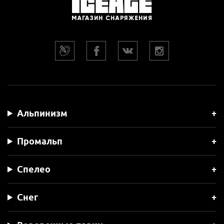
Альпинизм
Промальп
Спелео
Снег