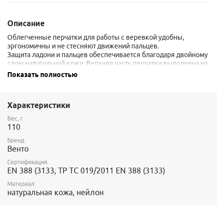
Описание
Облегченные перчатки для работы с веревкой удобны,
эргономичны и не стесняют движений пальцев.
Защита ладони и пальцев обеспечивается благодаря двойному
слою натуральной кожи. Верхняя часть перчатки выполнена из
дышащего, эластичного нейлона. Манжеты из тонкого
Показать полностью
неопрена с застежкой на липучке позволяют регулировать
обхват кисти руки.
Характеристики
Вес, г
110
Бренд
Венто
Сертификация
EN 388 (3133, ТР ТС 019/2011 EN 388 (3133)
Материал
натуральная кожа, нейлон