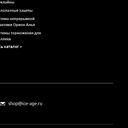
еклайны
алолазные зацепы
стема непрерывной
раховки Орион Альп
стемы торможения для
оллеев
сь каталог >
shop@ice-age.ru