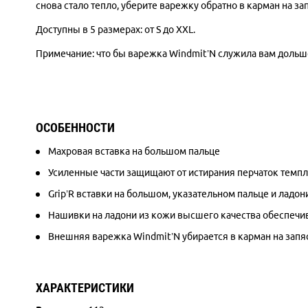
снова стало тепло, уберите варежку обратно в карман на за
Доступны в 5 размерах: от S до XXL.
Примечание: что бы варежка Windmit’N служила вам дольше
ОСОБЕННОСТИ
Махровая вставка на большом пальце
Усиленные части защищают от истирания перчаток темп
Grip’R вставки на большом, указательном пальце и ладон
Нашивки на ладони из кожи высшего качества обеспечи
Внешняя варежка Windmit’N убирается в карман на запяст
ХАРАКТЕРИСТИКИ