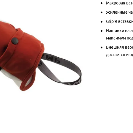
Махровая вст
Усиленные ча
Grip’R вставк
Нашивки на л
максимум под
Внешняя варе
достается и о