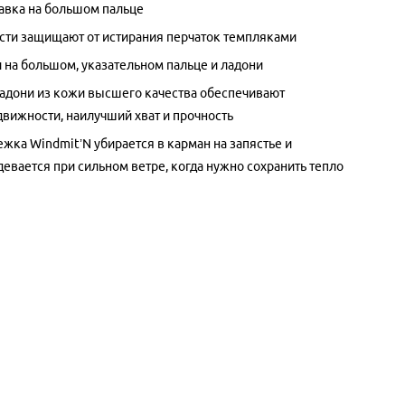
авка на большом пальце
сти защищают от истирания перчаток темпляками
и на большом, указательном пальце и ладони
адони из кожи высшего качества обеспечивают
вижности, наилучший хват и прочность
жка Windmit’N убирается в карман на запястье и
девается при сильном ветре, когда нужно сохранить тепло