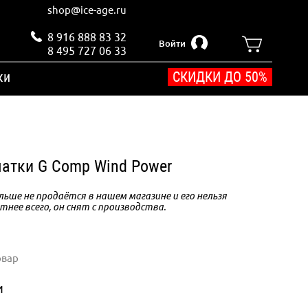
shop@ice-age.ru
8 916 888 83 32
Войти
8 495 727 06 33
ки
СКИДКИ ДО 50%
атки G Comp Wind Power
ьше не продаётся в нашем магазине и его нельзя
тнее всего, он снят с производства.
овар
и