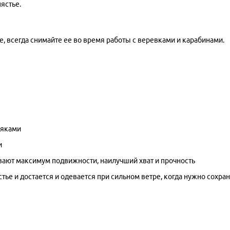
пястье.
, всегда снимайте ее во время работы с веревками и карабинами.
ляками
и
вают максимум подвижности, наилучший хват и прочность
ье и достается и одевается при сильном ветре, когда нужно сохран