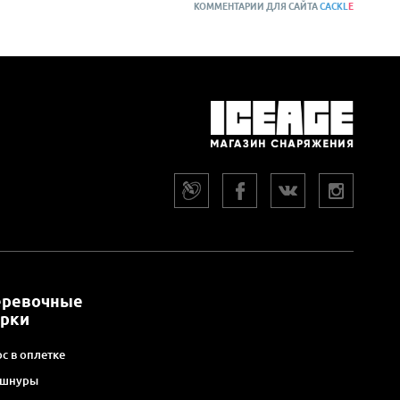
КОММЕНТАРИИ ДЛЯ САЙТА
CACKL
E
еревочные
арки
с в оплетке
 шнуры