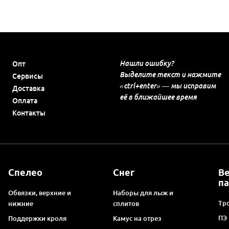
Нашли ошибку?
Опт
Выделите текст и нажмите
Сервисы
«ctrl+enter» — мы исправим
Доставка
её в ближайшее время
Оплата
Контакты
Спелео
Снег
В
п
Обвязки, верхние и
Наборы для лыж и
Тро
нижние
сплитов
ПЭ
Поддержки кроля
Камус на отрез