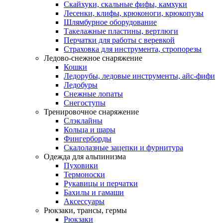
Скайхуки, скальные фифы, камхуки
Лесенки, клифы, крюконоги, крюкопузы
Шлямбурное оборудование
Такелажные пластины, вертлюги
Перчатки для работы с веревкой
Страховка для инструмента, стропорезы
Ледово-снежное снаряжение
Кошки
Ледорубы, ледовые инструменты, айс-фифи
Ледобуры
Снежные лопаты
Снегоступы
Тренировочное снаряжение
Слэклайны
Кольца и шары
Фингерборды
Скалолазные зацепки и фурнитура
Одежда для альпинизма
Пуховики
Термоноски
Рукавицы и перчатки
Бахилы и гамаши
Аксессуары
Рюкзаки, трансы, гермы
Рюкзаки