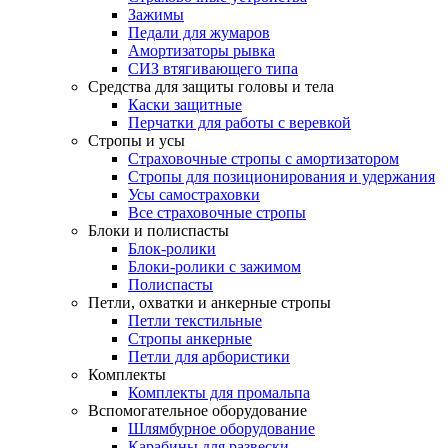
Зажимы
Педали для жумаров
Амортизаторы рывка
СИЗ втягивающего типа
Средства для защиты головы и тела
Каски защитные
Перчатки для работы с веревкой
Стропы и усы
Страховочные стропы с амортизатором
Стропы для позиционирования и удержания
Усы самостраховки
Все страховочные стропы
Блоки и полиспасты
Блок-ролики
Блоки-ролики с зажимом
Полиспасты
Петли, охватки и анкерные стропы
Петли текстильные
Стропы анкерные
Петли для арбористики
Комплекты
Комплекты для промальпа
Вспомогательное оборудование
Шлямбурное оборудование
Карабины для развески