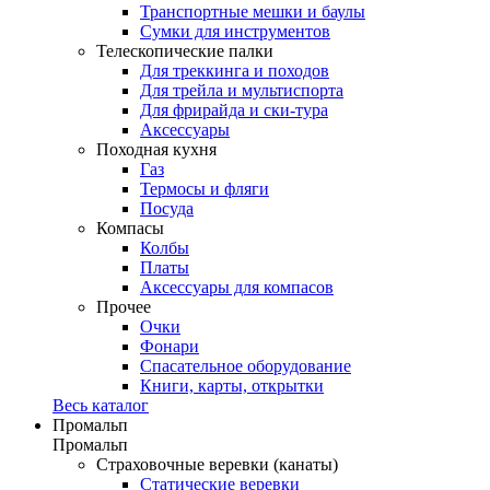
Транспортные мешки и баулы
Сумки для инструментов
Телескопические палки
Для треккинга и походов
Для трейла и мультиспорта
Для фрирайда и ски-тура
Аксессуары
Походная кухня
Газ
Термосы и фляги
Посуда
Компасы
Колбы
Платы
Аксессуары для компасов
Прочее
Очки
Фонари
Спасательное оборудование
Книги, карты, открытки
Весь каталог
Промальп
Промальп
Страховочные веревки (канаты)
Статические веревки