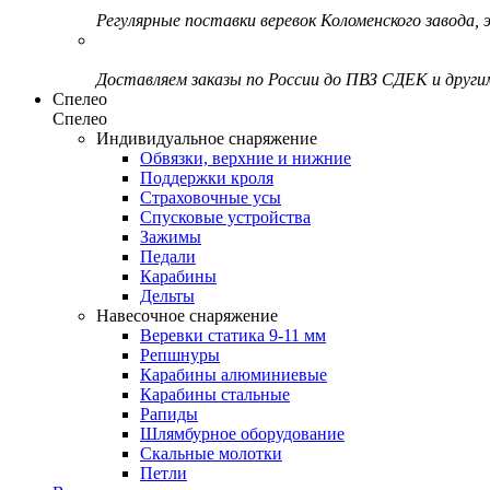
Регулярные поставки веревок Коломенского завода, э
Доставляем заказы по России до ПВЗ СДЕК и друг
Спелео
Спелео
Индивидуальное снаряжение
Обвязки, верхние и нижние
Поддержки кроля
Страховочные усы
Спусковые устройства
Зажимы
Педали
Карабины
Дельты
Навесочное снаряжение
Веревки статика 9-11 мм
Репшнуры
Карабины алюминиевые
Карабины стальные
Рапиды
Шлямбурное оборудование
Скальные молотки
Петли