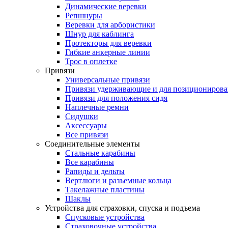
Динамические веревки
Репшнуры
Веревки для арбористики
Шнур для каблинга
Протекторы для веревки
Гибкие анкерные линии
Трос в оплетке
Привязи
Универсальные привязи
Привязи удерживающие и для позиционирова
Привязи для положения сидя
Наплечные ремни
Сидушки
Аксессуары
Все привязи
Соединительные элементы
Стальные карабины
Все карабины
Рапиды и дельты
Вертлюги и разъемные кольца
Такелажные пластины
Шаклы
Устройства для страховки, спуска и подъема
Спусковые устройства
Страховочные устройства