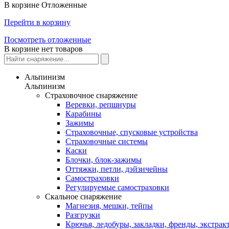
В корзине
Отложенные
Перейти в корзину
Посмотреть отложенные
В корзине нет товаров
Альпинизм
Альпинизм
Страховочное снаряжение
Веревки, репшнуры
Карабины
Зажимы
Страховочные, спусковые устройства
Страховочные системы
Каски
Блочки, блок-зажимы
Оттяжки, петли, дэйзичейны
Самостраховки
Регулируемые самостраховки
Скальное снаряжение
Магнезия, мешки, тейпы
Разгрузки
Крючья, ледобуры, закладки, френды, экстрак