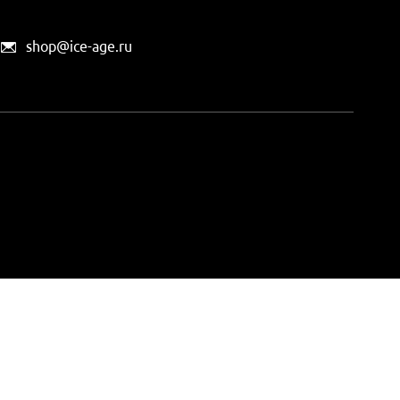
shop@ice-age.ru
офертой, определяемой
ты можно
на этой странице