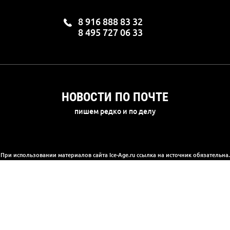
8 916 888 83 32
8 495 727 06 33
НОВОСТИ ПО ПОЧТЕ
пишем редко и по делу
При использовании материалов сайта Ice-Age.ru ссылка на источник обязательна.
а сайте информация носит информационный характер и не является публичной 
(2) Гражданского кодекса РФ. Ознакомиться с полной версией публичной офер
© 2003-2025, «Ледниковый период»