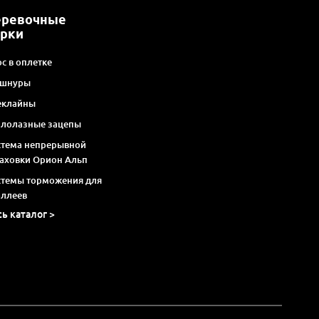
еревочные
арки
с в оплетке
 шнуры
еклайны
алолазные зацепы
стема непрерывной
раховки Орион Альп
стемы торможения для
оллеев
сь каталог >