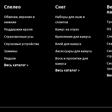
Спелео
Снег
В
п
Обвязки, верхние и
Наборы для лыж и
Тро
нижние
сплитов
ПЭ
Поддержки кроля
Камус на отрез
Сл
Страховочные усы
Крепления для камуса
Ск
Спусковые устройства
Клей для камуса
Си
Зажимы
Аксессуары для камуса
ст
Педали
Воск и пропитки для
Си
камуса
Весь каталог >
тр
Весь каталог >
Ве