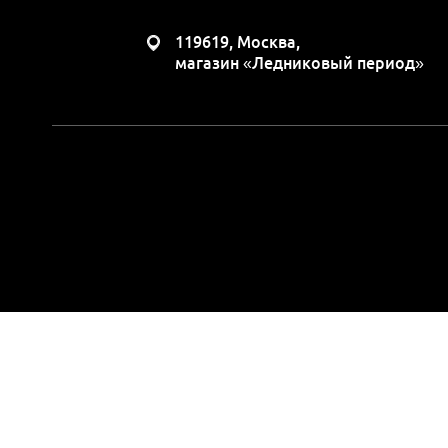
119619, Москва,
магазин «Ледниковый период»
Вся представленная н
положениями Статьи 437