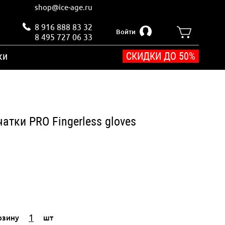
shop@ice-age.ru
8 916 888 83 32
Войти
8 495 727 06 33
ки
СКИДКИ ДО 50%
тки PRO Fingerless gloves
рзину
шт