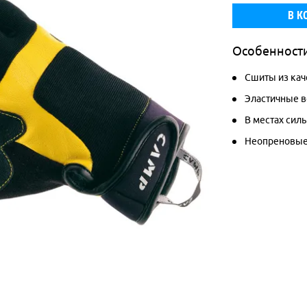
В К
Особенност
Сшиты из кач
Эластичные в
В местах сил
Неопреновые