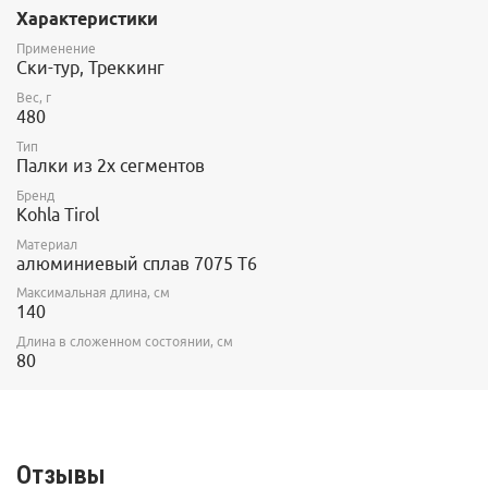
Характеристики
метериалом с ребристой поверхностью.
Длина 140см. Длина в собранном состоянии 80см.
Применение
В комплекте два вида колец - "снежное" кольцо d90см и
Ски-тур, Треккинг
гибкая насадка "Aero basket".
Фиксатор для соединения палок в комплекте.
Вес, г
480
Область применения: треккинг, туристические походы, скитур
Тип
Палки из 2х сегментов
Бренд
Kohla Tirol
Материал
алюминиевый сплав 7075 Т6
Максимальная длина, см
140
Длина в сложенном состоянии, см
80
Отзывы