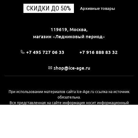
СКИДКИ ДО 50%
Архивные товары
119619, Москва,
магазин «Ледниковый период»
+7 495 727 06 33
+7 916 888 83 32
shop@ice-age.ru
При использовании материалов сайта Ice-Age.ru ссылка на источник
обязательна.
Вся представленная на сайте информация носит информационный
характер и не является публичной офертой, определяемой
положениями Статьи 437(2) Гражданского кодекса РФ. Ознакомиться с
полной версией публичной оферты можно
на этой странице
© 2017—2026, «Ледниковый период»