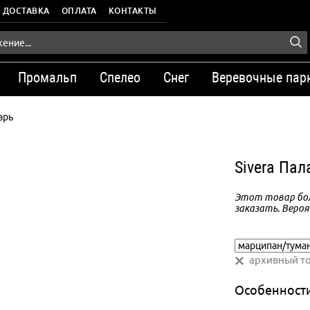
ДОСТАВКА
ОПЛАТА
КОНТАКТЫ
Промальп
Спелео
Снег
Веревочные пар
арь
Sivera Па
Этот товар бол
заказать. Вероя
архивный т
Особенност