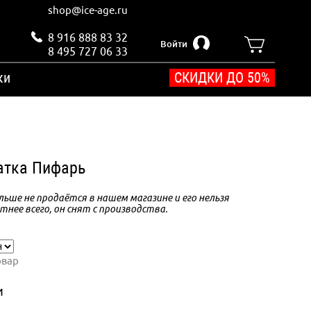
shop@ice-age.ru
8 916 888 83 32
Войти
8 495 727 06 33
ки
СКИДКИ ДО 50%
латка Пифарь
ьше не продаётся в нашем магазине и его нельзя
тнее всего, он снят с производства.
овар
и