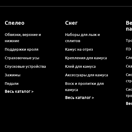
Спелео
Снег
В
п
Обвязки, верхние и
Наборы для лыж и
Тро
нижние
сплитов
ПЭ
Поддержки кроля
Камус на отрез
Сл
Страховочные усы
Крепления для камуса
Ск
Спусковые устройства
Клей для камуса
Си
Зажимы
Аксессуары для камуса
ст
Педали
Воск и пропитки для
Си
камуса
Весь каталог >
тр
Весь каталог >
Ве