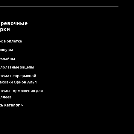
еревочные
арки
с в оплетке
 шнуры
еклайны
алолазные зацепы
стема непрерывной
раховки Орион Альп
стемы торможения для
оллеев
сь каталог >