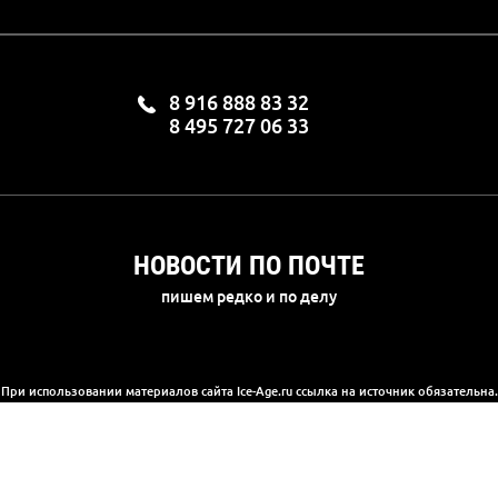
8 916 888 83 32
8 495 727 06 33
НОВОСТИ ПО ПОЧТЕ
пишем редко и по делу
При использовании материалов сайта Ice-Age.ru ссылка на источник обязательна.
а сайте информация носит информационный характер и не является публичной 
(2) Гражданского кодекса РФ. Ознакомиться с полной версией публичной офер
© 2003-2025, «Ледниковый период»