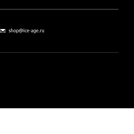
shop@ice-age.ru
офертой, определяемой
ты можно
на этой странице