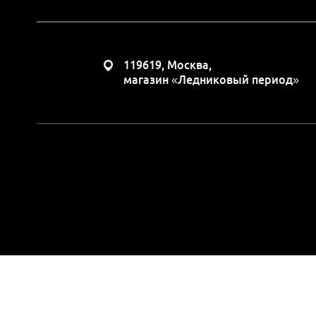
119619, Москва,
магазин «Ледниковый период»
Вся представленная н
положениями Статьи 437