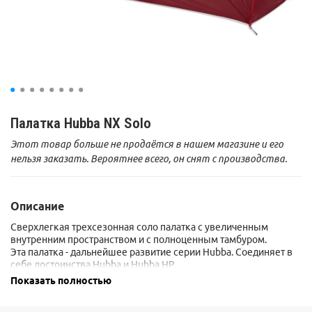
Палатка Hubba NX Solo
Этот товар больше не продаётся в нашем магазине и его
нельзя заказать. Вероятнее всего, он снят с производства.
Описание
Сверхлегкая трехсезонная соло палатка с увеличенным
внутренним пространством и с полноценным тамбуром.
Эта палатка - дальнейшее развитие серии Hubba. Соединяет в
себе достоинства Hubba и Hubba HP.
За счет использования новых материалов палатка стала еще
Показать полностью
легче.
Ультралегкая:
технологичные материалы уменьшают вес и