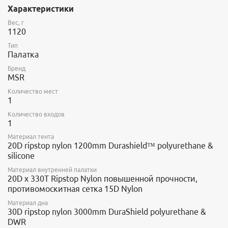
обеспечивают лучшую защиту от снега, песка и ветра.
Характеристики
Комфортная:
конфигурация стоек обеспечивает максимум
TM
внутреннего пространства, вход StayDry
защищает от
Вес, г
попадания влаги в палатку, а большой тамбур удобен для
1120
хранения снаряжения.
Тип
Легко устанавливается:
неразъемная система дуг является
Палатка
прочной и легкой в использовании.
Универсальная:
может быть использована как двухслойная
Бренд
палатка для повышенной защиты или в виде внешнего тента с
MSR
дугами для максимальной легкости.
Количество мест
Объем внутренней палатки: 736 литров
1
Объем тамбура: 241 литр
Дополнительный пол в комплект не входит.
Количество входов
1
Материал тента
20D ripstop nylon 1200mm Durashield™ polyurethane &
silicone
Материал внутренней палатки
20D x 330T Ripstop Nylon повышенной прочности,
противомоскитная сетка 15D Nylon
Материал дна
30D ripstop nylon 3000mm DuraShield polyurethane &
DWR