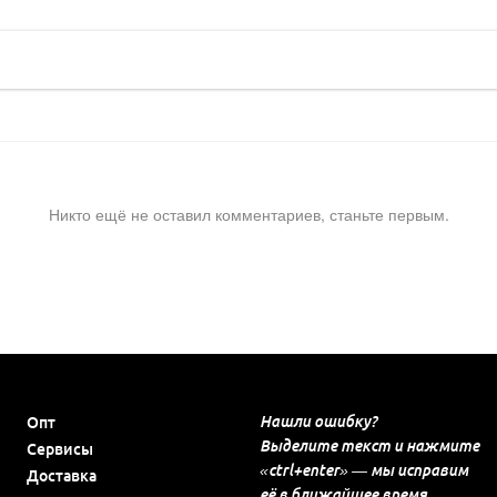
Никто ещё не оставил комментариев, станьте первым.
Нашли ошибку?
Опт
Выделите текст и нажмите
Сервисы
«ctrl+enter» — мы исправим
Доставка
её в ближайшее время