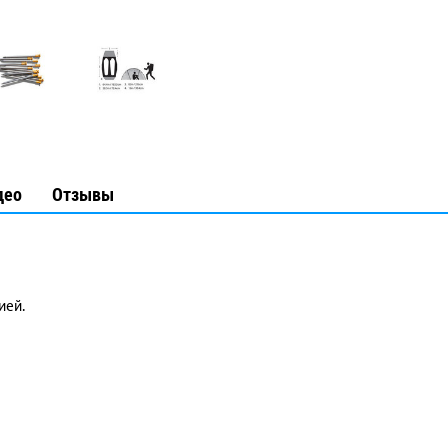
део
Отзывы
ией.