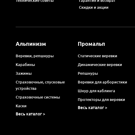
Технические советы
Гарантия и возврат
Скидки и акции
Альпинизм
Промальп
Веревки, репшнуры
Статические веревки
Карабины
Динамические веревки
Зажимы
Репшнуры
Страховочные, спусковые
Веревки для арбористики
устройства
Шнур для каблинга
Страховочные системы
Протекторы для веревки
Каски
Весь каталог >
Весь каталог >