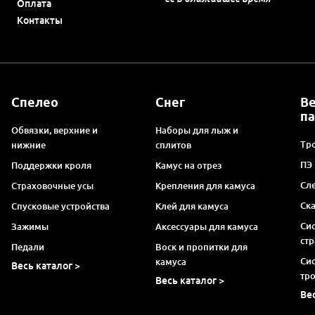
Оплата
Контакты
Спелео
Снег
В
п
Обвязки, верхние и
Наборы для лыж и
Тро
нижние
сплитов
ПЭ
Поддержки кроля
Камус на отрез
Сл
Страховочные усы
Крепления для камуса
Ск
Спусковые устройства
Клей для камуса
Си
Зажимы
Аксессуары для камуса
ст
Педали
Воск и пропитки для
Си
камуса
Весь каталог >
тр
Весь каталог >
Ве