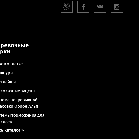
еревочные
арки
с в оплетке
 шнуры
еклайны
алолазные зацепы
стема непрерывной
раховки Орион Альп
стемы торможения для
оллеев
сь каталог >