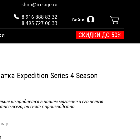
shop@ice-age.ru
8 916 888 83 32
Войти
8 495 727 06 33
ки
СКИДКИ ДО 50%
атка Expedition Series 4 Season
ьше не продаётся в нашем магазине и его нельзя
тнее всего, он снят с производства.
овар
и