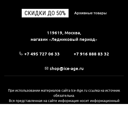
СКИДКИ ДО 50%
Архивные товары
119619, Москва,
магазин «Ледниковый период»
+7 495 727 06 33
+7 916 888 83 32
shop@ice-age.ru
При использовании материалов сайта Ice-Age.ru ссылка на источник
обязательна.
Вся представленная на сайте информация носит информационный
характер и не является публичной офертой, определяемой
положениями Статьи 437(2) Гражданского кодекса РФ. Ознакомиться с
полной версией публичной оферты можно
на этой странице
© 2017—2026, «Ледниковый период»