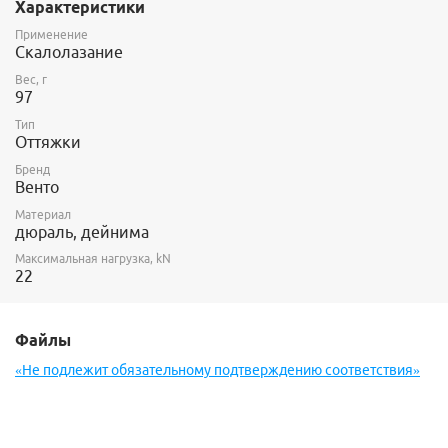
Характеристики
Инверсная гамма карабинов помогает удобному встегиванию
оттяжек в шлямбуры.
Применение
Скалолазание
Вес, г
97
Тип
Оттяжки
Бренд
Венто
Материал
дюраль, дейнима
Максимальная нагрузка, kN
22
Файлы
«Не подлежит обязательному подтверждению соответствия»