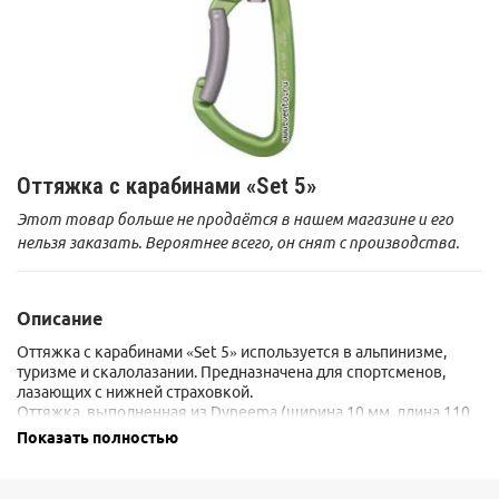
Оттяжка с карабинами «Set 5»
Этот товар больше не продаётся в нашем магазине и его
нельзя заказать. Вероятнее всего, он снят с производства.
Описание
Оттяжка с карабинами «Set 5» используется в альпинизме,
туризме и скалолазании. Предназначена для спортсменов,
лазающих с нижней страховкой.
Оттяжка, выполненная из Dyneema (ширина 10 мм, длина 110
мм), имеет интегрированный фиксатор нижнего карабина,
Показать полностью
предотвращающий его проворачивание.
Оттяжка с дюралюминиевыми карабинами VENTO имеет
малый вес и абсолютна надежна при правильном применении.