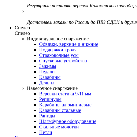
Регулярные поставки веревок Коломенского завода, э
Доставляем заказы по России до ПВЗ СДЕК и друг
Спелео
Спелео
Индивидуальное снаряжение
Обвязки, верхние и нижние
Поддержки кроля
Страховочные усы
Спусковые устройства
Зажимы
Педали
Карабины
Дельты
Навесочное снаряжение
Веревки статика 9-11 мм
Репшнуры
Карабины алюминиевые
Карабины стальные
Рапиды
Шлямбурное оборудование
Скальные молотки
Петли