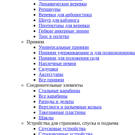
Динамические веревки
Репшнуры
Веревки для арбористики
Шнур для каблинга
Протекторы для веревки
Гибкие анкерные линии
Трос в оплетке
Привязи
Универсальные привязи
Привязи удерживающие и для позиционирова
Привязи для положения сидя
Наплечные ремни
Сидушки
Аксессуары
Все привязи
Соединительные элементы
Стальные карабины
Все карабины
Рапиды и дельты
Вертлюги и разъемные кольца
Такелажные пластины
Шаклы
Устройства для страховки, спуска и подъема
Спусковые устройства
Страховочные устройства