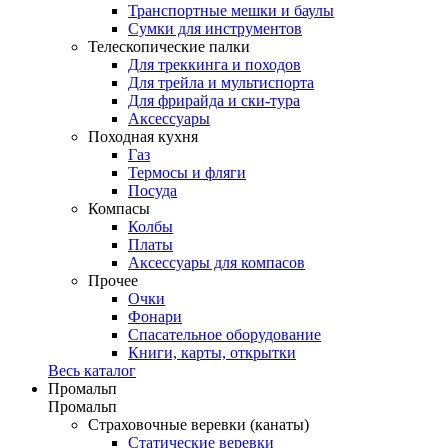
Транспортные мешки и баулы
Сумки для инструментов
Телескопические палки
Для треккинга и походов
Для трейла и мультиспорта
Для фрирайда и ски-тура
Аксессуары
Походная кухня
Газ
Термосы и фляги
Посуда
Компасы
Колбы
Платы
Аксессуары для компасов
Прочее
Очки
Фонари
Спасательное оборудование
Книги, карты, открытки
Весь каталог
Промальп
Промальп
Страховочные веревки (канаты)
Статические веревки