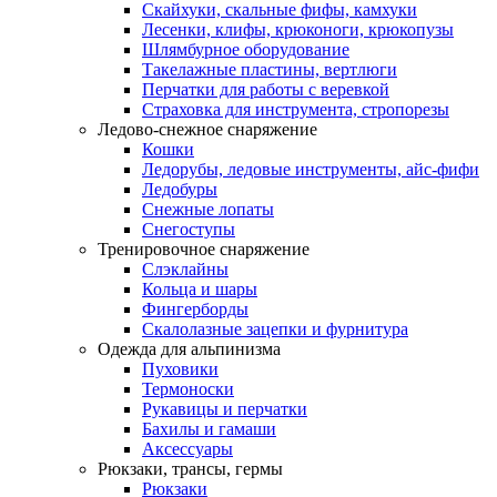
Скайхуки, скальные фифы, камхуки
Лесенки, клифы, крюконоги, крюкопузы
Шлямбурное оборудование
Такелажные пластины, вертлюги
Перчатки для работы с веревкой
Страховка для инструмента, стропорезы
Ледово-снежное снаряжение
Кошки
Ледорубы, ледовые инструменты, айс-фифи
Ледобуры
Снежные лопаты
Снегоступы
Тренировочное снаряжение
Слэклайны
Кольца и шары
Фингерборды
Скалолазные зацепки и фурнитура
Одежда для альпинизма
Пуховики
Термоноски
Рукавицы и перчатки
Бахилы и гамаши
Аксессуары
Рюкзаки, трансы, гермы
Рюкзаки