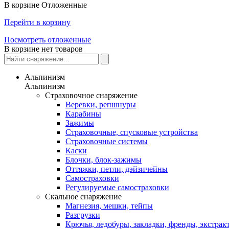
В корзине
Отложенные
Перейти в корзину
Посмотреть отложенные
В корзине нет товаров
Альпинизм
Альпинизм
Страховочное снаряжение
Веревки, репшнуры
Карабины
Зажимы
Страховочные, спусковые устройства
Страховочные системы
Каски
Блочки, блок-зажимы
Оттяжки, петли, дэйзичейны
Самостраховки
Регулируемые самостраховки
Скальное снаряжение
Магнезия, мешки, тейпы
Разгрузки
Крючья, ледобуры, закладки, френды, экстрак