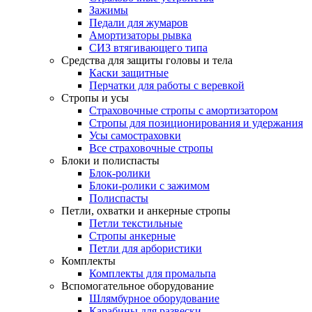
Зажимы
Педали для жумаров
Амортизаторы рывка
СИЗ втягивающего типа
Средства для защиты головы и тела
Каски защитные
Перчатки для работы с веревкой
Стропы и усы
Страховочные стропы с амортизатором
Стропы для позиционирования и удержания
Усы самостраховки
Все страховочные стропы
Блоки и полиспасты
Блок-ролики
Блоки-ролики с зажимом
Полиспасты
Петли, охватки и анкерные стропы
Петли текстильные
Стропы анкерные
Петли для арбористики
Комплекты
Комплекты для промальпа
Вспомогательное оборудование
Шлямбурное оборудование
Карабины для развески