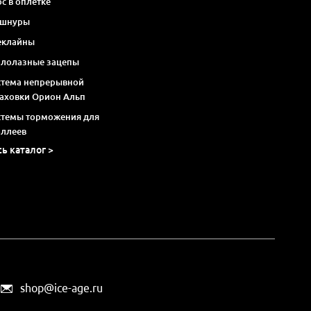
с в оплетке
 шнуры
еклайны
алолазные зацепы
стема непрерывной
раховки Орион Альп
стемы торможения для
оллеев
сь каталог >
shop@ice-age.ru