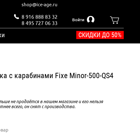
shop@ice-age.ru
8 916 888 83 32
Войти
8 495 727 06 33
ки
СКИДКИ ДО 50%
ка с карабинами Fixe Minor-500-QS4
ьше не продаётся в нашем магазине и его нельзя
тнее всего, он снят с производства.
овар