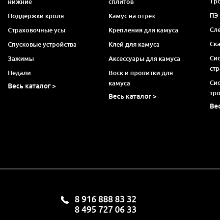
Тро
нижние
сплитов
ПЭ
Поддержки кроля
Камус на отрез
Сл
Страховочные усы
Крепления для камуса
Ск
Спусковые устройства
Клей для камуса
Си
Зажимы
Аксессуары для камуса
ст
Педали
Воск и пропитки для
Си
камуса
Весь каталог >
тр
Весь каталог >
Ве
8 916 888 83 32
8 495 727 06 33