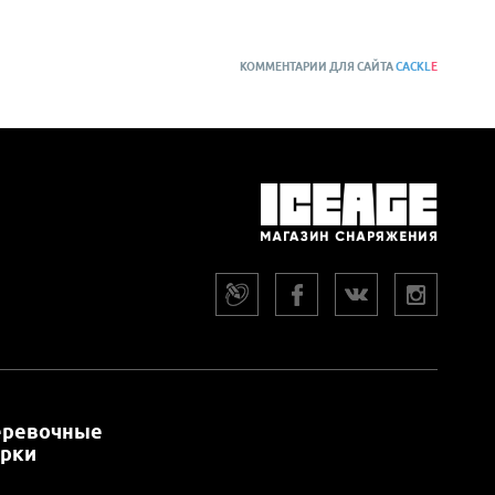
КОММЕНТАРИИ ДЛЯ САЙТА
CACKL
E
еревочные
арки