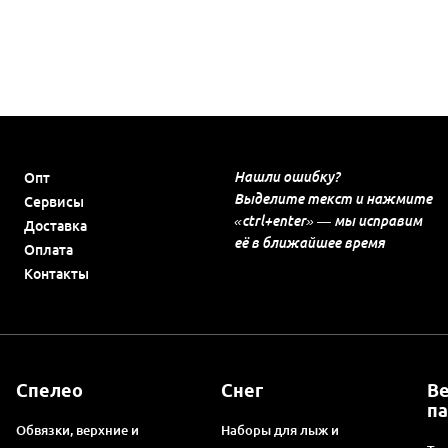
Нашли ошибку?
Опт
Выделите текст и нажмите
Сервисы
«ctrl+enter» — мы исправим
Доставка
её в ближайшее время
Оплата
Контакты
Спелео
Снег
В
п
Обвязки, верхние и
Наборы для лыж и