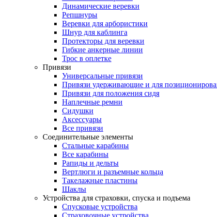
Динамические веревки
Репшнуры
Веревки для арбористики
Шнур для каблинга
Протекторы для веревки
Гибкие анкерные линии
Трос в оплетке
Привязи
Универсальные привязи
Привязи удерживающие и для позиционирова
Привязи для положения сидя
Наплечные ремни
Сидушки
Аксессуары
Все привязи
Соединительные элементы
Стальные карабины
Все карабины
Рапиды и дельты
Вертлюги и разъемные кольца
Такелажные пластины
Шаклы
Устройства для страховки, спуска и подъема
Спусковые устройства
Страховочные устройства