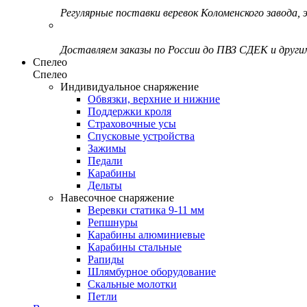
Регулярные поставки веревок Коломенского завода, э
Доставляем заказы по России до ПВЗ СДЕК и друг
Спелео
Спелео
Индивидуальное снаряжение
Обвязки, верхние и нижние
Поддержки кроля
Страховочные усы
Спусковые устройства
Зажимы
Педали
Карабины
Дельты
Навесочное снаряжение
Веревки статика 9-11 мм
Репшнуры
Карабины алюминиевые
Карабины стальные
Рапиды
Шлямбурное оборудование
Скальные молотки
Петли