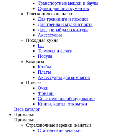
Транспортные мешки и баулы
Сумки для инструментов
Телескопические палки
Для треккинга и походов
Для трейла и мультиспорта
Для фрирайда и ски-тура
Аксессуары
Походная кухня
Газ
Термосы и фляги
Посуда
Компасы
Колбы
Платы
Аксессуары для компасов
Прочее
Очки
Фонари
Спасательное оборудование
Книги, карты, открытки
Весь каталог
Промальп
Промальп
Страховочные веревки (канаты)
Статические веревки