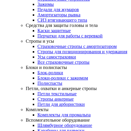
Зажимы
Педали для жумаров
Амортизаторы рывка
СИЗ втягивающего типа
Средства для защиты головы и тела
Каски защитные
Перчатки для работы с веревкой
Стропы и усы
Страховочные стропы с амортизатором
Стропы для позиционирования и удержания
Усы самостраховки
Все страховочные стропы
Блоки и полиспасты
Блок-ролики
Блоки-ролики с зажимом
Полиспасты
Петли, охватки и анкерные стропы
Петли текстильные
Стропы анкерные
Петли для арбористики
Комплекты
Комплекты для промальпа
Вспомогательное оборудование
Шлямбурное оборудование
Карабины для развески