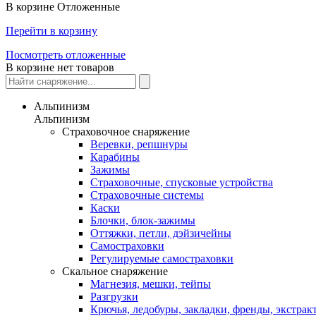
В корзине
Отложенные
Перейти в корзину
Посмотреть отложенные
В корзине нет товаров
Альпинизм
Альпинизм
Страховочное снаряжение
Веревки, репшнуры
Карабины
Зажимы
Страховочные, спусковые устройства
Страховочные системы
Каски
Блочки, блок-зажимы
Оттяжки, петли, дэйзичейны
Самостраховки
Регулируемые самостраховки
Скальное снаряжение
Магнезия, мешки, тейпы
Разгрузки
Крючья, ледобуры, закладки, френды, экстрак