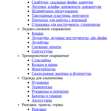
Скайхуки, скальные фифы, камхуки
Лесенки, клифы, крюконоги, крюкопузы
Шлямбурное оборудование
Такелажные пластины, вертлюги
Перчатки для работы с веревкой
Страховка для инструмента, стропорезы
Ледово-снежное снаряжение
Кошки
Ледорубы, ледовые инструменты, айс-фифи
Ледобуры
Снежные лопаты
Снегоступы
Тренировочное снаряжение
Слэклайны
Кольца и шары
Фингерборды
Скалолазные зацепки и фурнитура
Одежда для альпинизма
Пуховики
Термоноски
Рукавицы и перчатки
Бахилы и гамаши
Аксессуары
Рюкзаки, трансы, гермы
Рюкзаки