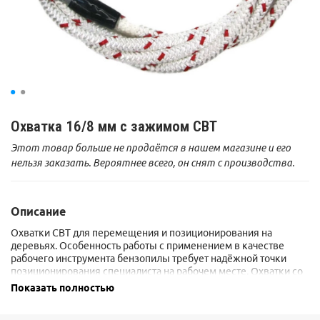
Охватка 16/8 мм с зажимом СВТ
Этот товар больше не продаётся в нашем магазине и его
нельзя заказать. Вероятнее всего, он снят с производства.
Описание
Охватки CBT для перемещения и позиционирования на
деревьях. Особенность работы с применением в качестве
рабочего инструмента бензопилы требует надёжной точки
позиционирования специалиста на рабочем месте. Охватки со
стальным сердечником из гибкого и прочного троса
Показать полностью
обеспечивают высокую защиту от случайного перерезания
стропа бензопилой.